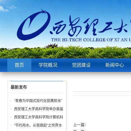
首页
学院概况
党团建设
新闻中心
最新发布
“青春为中国式现代化挺膺担当”
——院团委举办五四表彰大会暨
西安理工大学高科学院举办首届
青春故事分享会！
“阳光体育节 运动嘉年华” 活动
西安理工大学高科学院计算机科
学学生第一党支部 “学雷锋” 系
上一篇：
“节约用水，从我做起”之世界水