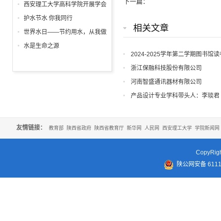
列主题活动精彩纷呈
下一篇：
日
西安理工大学高科学院开展学会
感恩与爱同行征文表彰大会
护水节水 你我同行
相关文章
世界水日——节约用水，从我做
起!
水是生命之源
2024-2025学年第二学期图书馆
浙江保融科技股份有限公司
河南智盛通讯器材有限公司
产品设计专业学科带头人：李琰君
友情链接：
教育部
陕西省政府
陕西省教育厅
新华网
人民网
西安理工大学
学院新闻网
CopyR
陕公网安备 61110