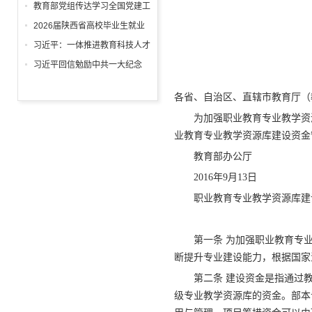
回信
教育部党组传达学习全国党建工
作座谈会精神，研究部署学习宣
2026届陕西省高校毕业生就业
传贯彻习近平党建思想工作
工作“百日冲刺”推进会召开
习近平：一体推进教育科技人才
发展
习近平回信勉励中共一大纪念
馆、南湖革命纪念馆少先队红领
各省、自治区、直辖市教育厅（
巾讲解员：传承红色基因增长知
识本领 在新征程上跑好历史接
为加强职业教育专业教学资源
力赛 祝全国小朋友们"六一"国际
业教育专业教学资源库建设资
儿童节快乐
教育部办公厅
2016年9月13日
职业教育专业教学资源库建
第一条 为加强职业教育专业
断提升专业建设能力，根据国家
第二条 建设资金是指通过教
级专业教学资源库的资金。部本