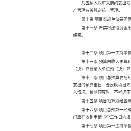
凡应纳入政府采购的支出项目
产管理有关规定统一管理。
第十条 项目实施单位要确保
第十一条 严禁将建设资金用
经费。
第十二条 项目第一主持单位
第十三条 预算由收入预算和
（决）算要纳入单位预（决）算
第十四条 项目总预算要与年
支出的预算细目；要反映项目筹
入情况。编制预算时，不考虑不
第十五条 项目预算须经省级
第十六条 项目总预算一经确
门应在收到申请15个工作日内
第十七条 项目第一主持单位