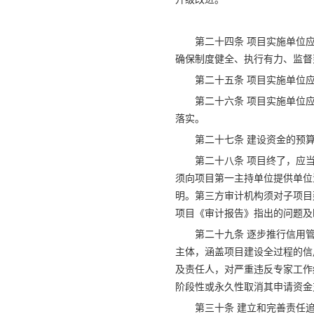
第二十四条 项目实施单位应当
确保制度健全、执行有力、监督
第二十五条 项目实施单位应
第二十六条 项目实施单位应
落实。
第二十七条 建设资金的预算
第二十八条 项目终了，应当
须向项目第一主持单位提供单位
明。第三方审计机构须对子项目
项目《审计报告》指出的问题及
第二十九条 逐步推行信用管
主体，涵盖项目建设全过程的信
及责任人，对严重违反专家工作
阶段性或永久性取消其申请资金
第三十条 建立和完善责任追