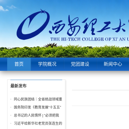
首页
学院概况
党团建设
新闻中心
最新发布
同心民族团结｜全省统战领域重
点工作推进会召开
国务院印发《教育发展“十五五”
规划》
总书记的人民情怀 | “必须把我
们党建设好、建设强”
习近平给新华社老党员张连生的