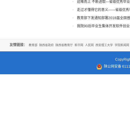
迎难而上 不断进取—省级优秀毕
走过才懂得它的意义——省级优秀
教育部下发通知部署2018届全国
我院90后毕业生集体开发软件创
友情链接：
教育部
陕西省政府
陕西省教育厅
新华网
人民网
西安理工大学
学院新闻网
CopyR
陕公网安备 61110