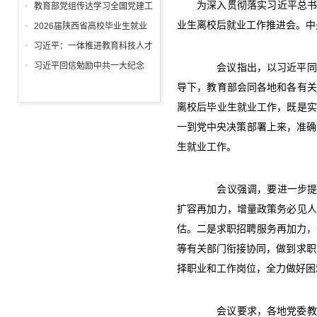
回信
为深入贯彻落实习近平总书
教育部党组传达学习全国党建工
作座谈会精神，研究部署学习宣
业生离校后就业工作推进会。中
2026届陕西省高校毕业生就业
传贯彻习近平党建思想工作
工作“百日冲刺”推进会召开
习近平：一体推进教育科技人才
发展
习近平回信勉励中共一大纪念
会议指出，以习近平同志
馆、南湖革命纪念馆少先队红领
导下，教育部会同各地和各有关
巾讲解员：传承红色基因增长知
离校后毕业生就业工作，既是实
识本领 在新征程上跑好历史接
一到党中央决策部署上来，准确
力赛 祝全国小朋友们"六一"国际
生就业工作。
儿童节快乐
会议强调，要进一步提高
扩容再加力，增量政策务必见人
估。二是求职招聘服务再加力，开
等有关部门衔接协同，做到求职
择职业和工作岗位，全力做好困
会议要求，各地党委教育