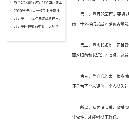
回信
教育部党组传达学习全国党建工
作座谈会精神，研究部署学习宣
2026届陕西省高校毕业生就业
第一，靠理论清醒。要通过学
传贯彻习近平党建思想工作
工作“百日冲刺”推进会召开
习近平：一体推进教育科技人才
绩，什么样的发展才是高质量发
发展
习近平回信勉励中共一大纪念
馆、南湖革命纪念馆少先队红领
巾讲解员：传承红色基因增长知
第二，靠实践锻炼。正确政绩
识本领 在新征程上跑好历史接
力赛 祝全国小朋友们"六一"国际
面对眼前和长远怎么权衡，这最
儿童节快乐
第三，靠自我约束。很多偏差
还是为了个人评价、个人得失？
所以，从更深层看，政绩观不
住党性，才能树得正政绩。