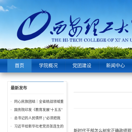
首页
学院概况
党团建设
新闻中心
最新发布
同心民族团结｜全省统战领域重
点工作推进会召开
国务院印发《教育发展“十五五”
规划》
总书记的人民情怀 | “必须把我
们党建设好、建设强”
习近平给新华社老党员张连生的
新时代干部怎么树牢正确政绩观