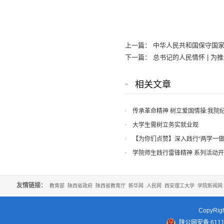
上一篇：
中华人民共和国保守国
下一篇：
总书记的人民情怀 | 
相关文章
传承革命精神 树立爱国情操:我院
活动
大学生需树立务实就业观
【为你们点赞】深入践行“两学一做
学院师生践行雷锋精神 系列活动
友情链接：
教育部
陕西省政府
陕西省教育厅
新华网
人民网
西安理工大学
学院新闻网
CopyR
陕公网安备 61110