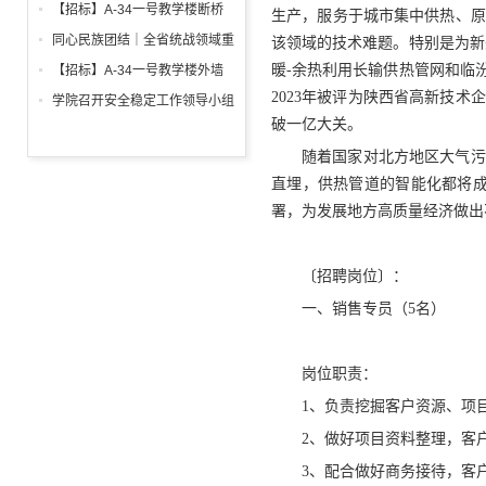
调试工程招标公告
箱、柜采购招标文件
【招标】A-34一号教学楼断桥
生产，服务于城市集中供热、原
铝合金窗深化设计、制作安装招
同心民族团结｜全省统战领域重
该领域的技术难题。特别是为新
标公告
点工作推进会召开
暖-余热利用长输供热管网和临
【招标】A-34一号教学楼外墙
保温及饰面工程招标公告
2023年被评为陕西省高新技
学院召开安全稳定工作领导小组
破一亿大关。
会议 全面部署暑期及秋季开学
校园安全工作
随着国家对北方地区大气污
直埋，供热管道的智能化都将成
署，为发展地方高质量经济做出
〔招聘岗位〕：
一、销售专员（5名）
岗位职责：
1、负责挖掘客户资源、项
2、做好项目资料整理，客
3、配合做好商务接待，客