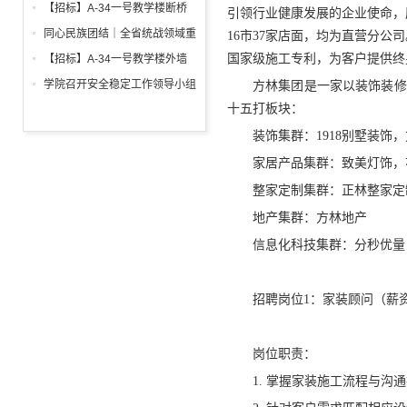
调试工程招标公告
箱、柜采购招标文件
【招标】A-34一号教学楼断桥
引领行业健康发展的企业使命，
铝合金窗深化设计、制作安装招
同心民族团结｜全省统战领域重
16市37家店面，均为直营分公
标公告
点工作推进会召开
国家级施工专利，为客户提供终
【招标】A-34一号教学楼外墙
保温及饰面工程招标公告
学院召开安全稳定工作领导小组
方林集团是一家以装饰装修
会议 全面部署暑期及秋季开学
十五打板块：
校园安全工作
装饰集群：1918别墅装
家居产品集群：致美灯饰，
整家定制集群：正林整家定
地产集群：方林地产
信息化科技集群：分秒优量
招聘岗位1：家装顾问（薪资8
岗位职责：
1. 掌握家装施工流程与