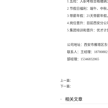
1.五险：入职考核合格缴纳
2.节假日福利：端午、中
3.带薪年假：21天带薪年
4.岗位晋升：目前西安分公
5.集团培训和晋升：优才
公司地址：西安市雁塔区东仪
联系人：王经理：187008821
郜经理：15346832065
上一篇：
下一篇：
相关文章