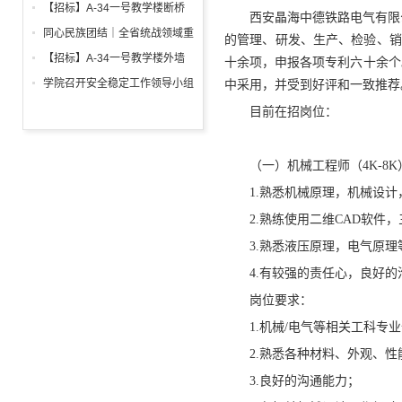
调试工程招标公告
箱、柜采购招标文件
【招标】A-34一号教学楼断桥
西安晶海中德铁路电气有限公
铝合金窗深化设计、制作安装招
同心民族团结｜全省统战领域重
的管理、研发、生产、检验、销
标公告
点工作推进会召开
【招标】A-34一号教学楼外墙
十余项，申报各项专利六十余个
保温及饰面工程招标公告
学院召开安全稳定工作领导小组
中采用，并受到好评和一致推荐
会议 全面部署暑期及秋季开学
目前在招岗位：
校园安全工作
（一）机械工程师（4K-8K
1.熟悉机械原理，机械设
2.熟练使用二维CAD软件，三维
3.熟悉液压原理，电气原
4.有较强的责任心，良好
岗位要求：
1.机械/电气等相关工科专
2.熟悉各种材料、外观、性
3.良好的沟通能力；