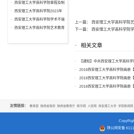
表大会实施办法
西安理工大学高科学院章程及制
定的各项规章制度
西安理工大学高科学院2023年
度信息公开报告
西安理工大学高科学院学术不端
上一篇：
西安理工大学高科学院
行为查处细则
西安理工大学高科学院艺术教育
下一篇：
西安理工大学高科学院
发展年度报告
相关文章
【通知】中共西安理工大学高科学
知
2018西安理工大学高科学院画册
2018西安理工大学高科学院画册
2018西安理工大学高科学院画册
友情链接：
教育部
陕西省政府
陕西省教育厅
新华网
人民网
西安理工大学
学院新闻网
CopyR
陕公网安备 61110