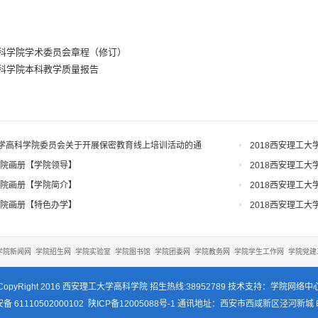
科学院学术委员会章程（修订）
科学院本科教学质量报告
学高科学院委员会关于开展保密教育线上培训活动的通
2018西安理工
学院画册【学院领导】
2018西安理工
学院画册【学院简介】
2018西安理工
学院画册【特色办学】
2018西安理工
学院新闻网
学院招生网
学院实验室
学院图书馆
学院团委网
学院教务网
学院学生工作网
学院党建
CopyRight 2016 西安理工大学高科学院 招生热线:38952789 技术支持：学院网络中
 61110502000102
陕ICP备12005088号-1
通讯地址：西安市西咸新区泾河新城 邮