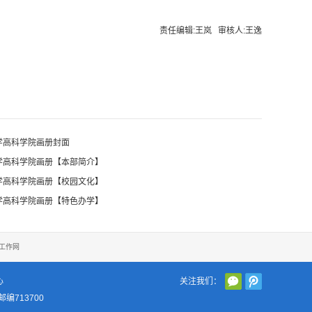
责任编辑:王岚 审核人:王逸
大学高科学院画册封面
大学高科学院画册【本部简介】
大学高科学院画册【校园文化】
大学高科学院画册【特色办学】
工作网
心
关注我们：
编713700