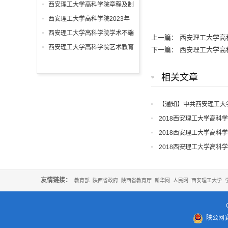
表大会实施办法
西安理工大学高科学院章程及制
定的各项规章制度
西安理工大学高科学院2023年
度信息公开报告
西安理工大学高科学院学术不端
上一篇：
西安理工大学高
行为查处细则
西安理工大学高科学院艺术教育
下一篇：
西安理工大学高
发展年度报告
相关文章
【通知】中共西安理工大
知
2018西安理工大学高科
2018西安理工大学高科
2018西安理工大学高科
友情链接：
教育部
陕西省政府
陕西省教育厅
新华网
人民网
西安理工大学
陕公网安备