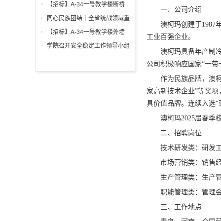
调试工程招标公告
箱、柜采购招标文件
【招标】A-34一号教学楼断桥
一、公司介绍
铝合金窗深化设计、制作安装招
同心民族团结｜全省统战领域重
澳柯玛创建于198
标公告
点工作推进会召开
【招标】A-34一号教学楼外墙
工业百强企业。
保温及饰面工程招标公告
学院召开安全稳定工作领导小组
澳柯玛具备年产制冷
会议 全面部署暑期及秋季开学
公司积极响应国家“一带
校园安全工作
作为民族品牌，澳柯
家高新技术企业”等奖项，
具价值品牌。连续入选“亚
澳柯玛2025届春
二、招聘岗位
技术研发类：研发
市场营销类：销售
生产管理类：生产
职能管理类：管理
三、工作地点