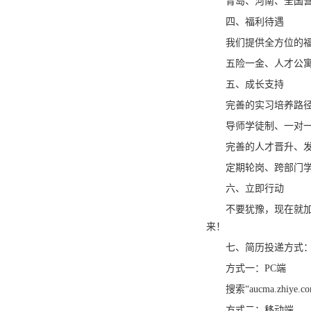
青岛、河南、全国
四、福利待遇
我们提供全方位的
五险一金、人才公
五、成长支持
完善的实习培养路
导师学徒制、一对
完善的人才晋升、
定期轮岗、跨部门
六、立即行动
不要犹豫，现在就
来！
七、简历投递方式
方式一：PC端
搜索“aucma.z
方式二：移动端