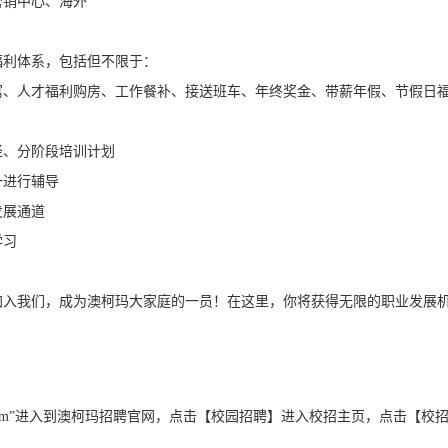
营销中心、海外
福利体系，包括但不限于：
寓、人才福利购房、工作餐补、接送班车、年终奖金、带薪年假、节假日
径、分阶段培训计划
一进行辅导
发展通道
学习
加入我们，成为澳柯玛大家庭的一员！在这里，你将获得无限的职业发展
：
hiye.com”进入到澳柯玛招聘官网，点击【校园招聘】进入校招主页，点击