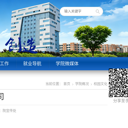
工作
就业导航
学院微媒体
当前位置：
首页
学院概况
校园文化
司
分享至
来源：院宣传处