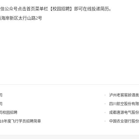
微信公众号点击首页菜单栏【校园招聘】即可在线投递简历。
海岸新区太行山路2号
司
泸州老窖窖龄酒类
司
四川航空股份有限
司校园招聘
成都唐源电气股份
18年度飞行学员招聘简章
中国农业银行股份