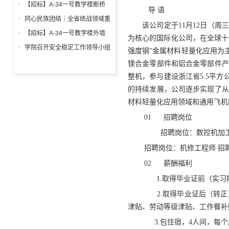
调试工程招标公告
箱、柜采购招标文件
【招标】A-34一号教学楼断桥
导 语
铝合金窗深化设计、制作安装招
同心民族团结｜全省统战领域重
该公司定于11月12日（周
标公告
点工作推进会召开
【招标】A-34一号教学楼外墙
为核心的国际化公司，在全球十个
保温及饰面工程招标公告
学院召开安全稳定工作领导小组
强度钢”金属材料轻量化应用为主
会议 全面部署暑期及秋季开学
镁合金零部件和铝合金零部件产
校园安全工作
整机，参与建设浙江省5.5平
的持续发展，公司逐步实现了从
材料轻量化应用领域和通用飞
01 招聘岗位
招聘岗位：数控机加工 招
招聘岗位：机修工程师 招
02 薪酬福利
1.取得毕业证前（实习期）
2.取得毕业证后（转正）
津贴、劳动等级津贴、工作餐补
3.包住宿，4人间，每个