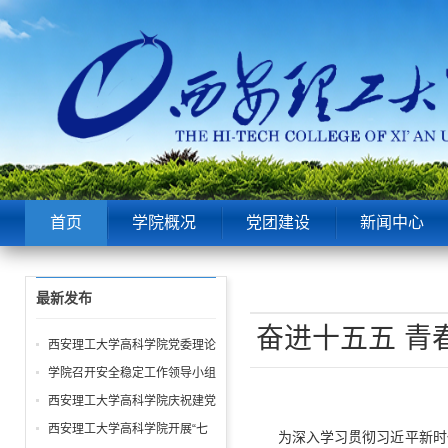
首页
学院概况
党团建设
新闻中心
最新发布
奋进十五五 青
西安理工大学高科学院党委理论
中心组第6次学习聚焦“潜绩”与
学院召开安全稳定工作领导小组
“显绩”
会议 全面部署暑期及秋季开学
西安理工大学高科学院庆祝建党
校园安全工作
105周年暨“七一”表彰大会圆满
西安理工大学高科学院开展“七
为深入学习贯彻习近平新时