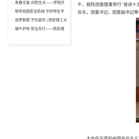
举行
一”前夕走访慰问困难学生党员
青春无毒·向阳生长——学院开
午，我院团委隆重举行“奋进十
活动
展“6・26”国际禁毒日沉浸式主
筑牢校园安全防线 守护师生平
处长，团委书记，团委副书记等
题宣教活动
安校园 ——西安理工大学高科
逐梦新程 不负韶华 | 西安理工大
学院开展消防安全专项检查
学高科学院2026届毕业典礼暨
端午护校 安全先行——西安理
学位授予仪式隆重举行
工大学高科学院开展安保人员专
项培训
大会在庄严的中国共产主义