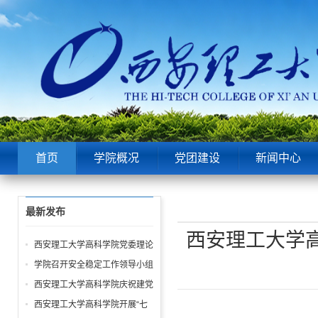
首页
学院概况
党团建设
新闻中心
最新发布
西安理工大学
西安理工大学高科学院党委理论
中心组第6次学习聚焦“潜绩”与
学院召开安全稳定工作领导小组
“显绩”
会议 全面部署暑期及秋季开学
西安理工大学高科学院庆祝建党
校园安全工作
105周年暨“七一”表彰大会圆满
西安理工大学高科学院开展“七