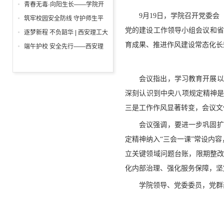
举行
一”前夕走访慰问困难学生党员
青春无毒·向阳生长——学院开
活动
9月19日，学院召开党委
展“6・26”国际禁毒日沉浸式主
筑牢校园安全防线 守护师生平
题宣教活动
党的建设工作领导小组会议和省
安校园 ——西安理工大学高科
逐梦新程 不负韶华 | 西安理工大
学院开展消防安全专项检查
学高科学院2026届毕业典礼暨
育成果、推进作风建设常态化长
端午护校 安全先行——西安理
学位授予仪式隆重举行
工大学高科学院开展安保人员专
项培训
会议指出，学习教育开展以
深刻认识到中央八项规定精神是
三是工作作风显著转变，会议文
会议强调，要进一步巩固扩
定精神纳入“三会一课”常设内
立关键领域问题台账，限期整改
化内部治理、强化服务保障，坚
学院领导、党委委员，党群