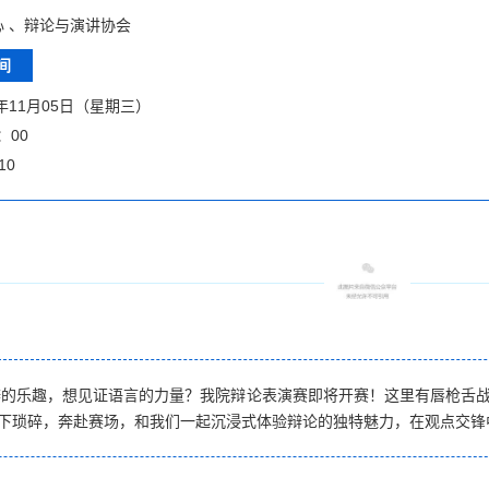
心 、辩论与演讲协会
间
5年11月05日（星期三）
：00
10
辨的乐趣，想见证语言的力量？我院辩论表演赛即将开赛！这里有唇枪舌
下琐碎，奔赴赛场，和我们一起沉浸式体验辩论的独特魅力，在观点交锋