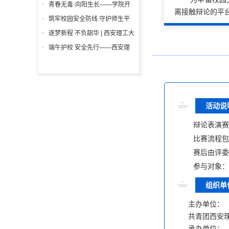
举行
一”前夕走访慰问困难学生党员
青春无毒·向阳生长——学院开
离接触辩论的平
活动
展“6・26”国际禁毒日沉浸式主
筑牢校园安全防线 守护师生平
题宣教活动
安校园 ——西安理工大学高科
逐梦新程 不负韶华 | 西安理工大
学院开展消防安全专项检查
学高科学院2026届毕业典礼暨
端午护校 安全先行——西安理
学位授予仪式隆重举行
工大学高科学院开展安保人员专
项培训
活动说
辩论表演
比赛流程
赛后由评
参与对象
组织单
主办单位：
共青团西安
承办单位：