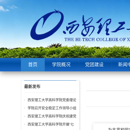
首页
学院概况
党团建设
新闻
最新发布
西安理工大学高科学院党委理论
中心组第6次学习聚焦“潜绩”与
学院召开安全稳定工作领导小组
“显绩”
会议 全面部署暑期及秋季开学
西安理工大学高科学院庆祝建党
校园安全工作
105周年暨“七一”表彰大会圆满
西安理工大学高科学院开展“七
为丰富校园