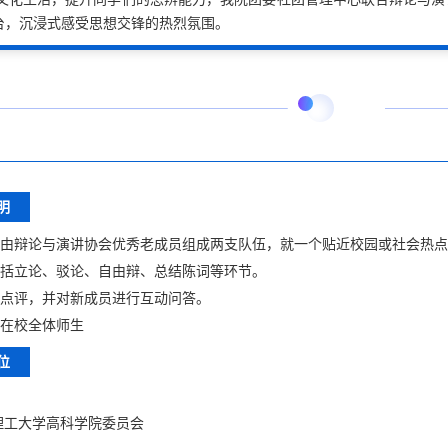
台，沉浸式感受思想交锋的热烈氛围。
明
赛由辩论与演讲协会优秀老成员组成两支队伍，就一个贴近校园或社会热
包括立论、驳论、自由辩、总结陈词等环节。
委点评，并对新成员进行互动问答。
：在校全体师生
位
理工大学高科学院委员会