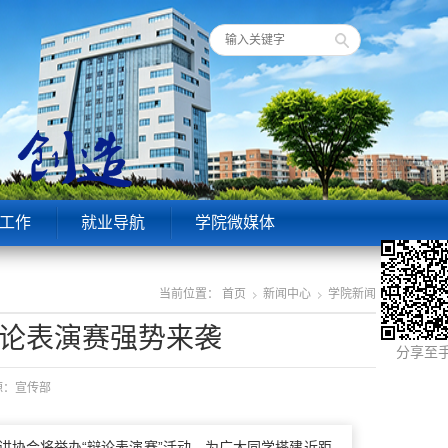
工作
就业导航
学院微媒体
当前位置：
首页
新闻中心
学院新闻
辩论表演赛强势来袭
分享至
来源：宣传部
讲协会将举办“辩论表演赛”活动，为广大同学搭建近距