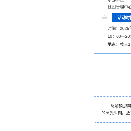
社团管理中
活动时
时间：202
19：00—20
地点：教三1
想解锁思
的高光时刻。放