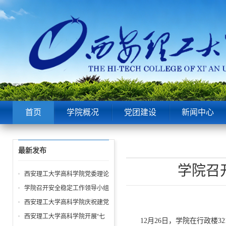
首页
学院概况
党团建设
新闻中心
最新发布
学院召
西安理工大学高科学院党委理论
中心组第6次学习聚焦“潜绩”与
学院召开安全稳定工作领导小组
“显绩”
会议 全面部署暑期及秋季开学
西安理工大学高科学院庆祝建党
校园安全工作
105周年暨“七一”表彰大会圆满
西安理工大学高科学院开展“七
12月26日，学院在行政楼