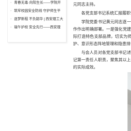
举行
一”前夕走访慰问困难学生党员
青春无毒·向阳生长——学院开
元同志主持。
活动
展“6・26”国际禁毒日沉浸式主
筑牢校园安全防线 守护师生平
各党支部书记系统汇报履职
题宣教活动
安校园 ——西安理工大学高科
逐梦新程 不负韶华 | 西安理工大
学院党委书记黄元同志逐一
学院开展消防安全专项检查
学高科学院2026届毕业典礼暨
端午护校 安全先行——西安理
作作出明确部署。一是强化党建
学位授予仪式隆重举行
工大学高科学院开展安保人员专
际打造特色支部品牌，切实为
项培训
护、意识形态阵地管理和隐患排
与会人员对各党支部书记述
记第一责任人职责，聚焦其以上
的实际成效。