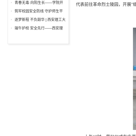
举行
一”前夕走访慰问困难学生党员
青春无毒·向阳生长——学院开
代表前往革命烈士陵园，开展“
活动
展“6・26”国际禁毒日沉浸式主
筑牢校园安全防线 守护师生平
题宣教活动
安校园 ——西安理工大学高科
逐梦新程 不负韶华 | 西安理工大
学院开展消防安全专项检查
学高科学院2026届毕业典礼暨
端午护校 安全先行——西安理
学位授予仪式隆重举行
工大学高科学院开展安保人员专
项培训