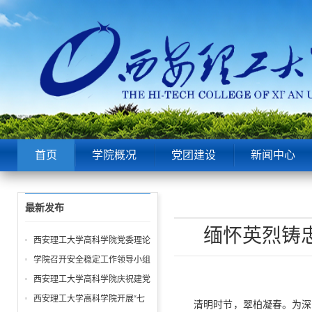
首页
学院概况
党团建设
新闻中心
最新发布
缅怀英烈铸
西安理工大学高科学院党委理论
中心组第6次学习聚焦“潜绩”与
学院召开安全稳定工作领导小组
“显绩”
会议 全面部署暑期及秋季开学
西安理工大学高科学院庆祝建党
校园安全工作
105周年暨“七一”表彰大会圆满
西安理工大学高科学院开展“七
清明时节，翠柏凝春。为深