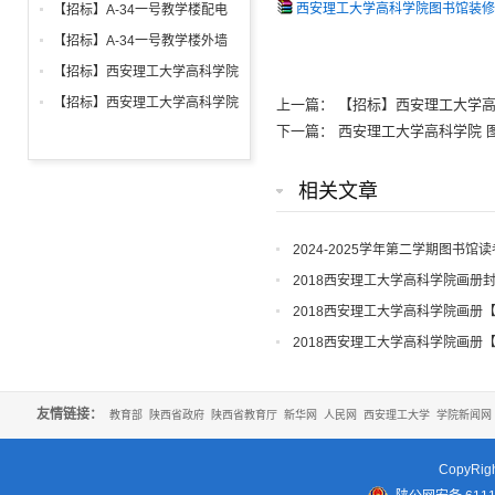
铝合金窗深化设计、制作安装招
西安理工大学高科学院图书馆装修招标文
【招标】A-34一号教学楼配电
标公告
箱、柜采购招标文件
【招标】A-34一号教学楼外墙
保温及饰面工程招标公告
【招标】西安理工大学高科学院
2026年新生床上用品招标公告
【招标】西安理工大学高科学院
上一篇：
【招标】西安理工大学
2026年军训生活用品招标公告
下一篇：
西安理工大学高科学院 
相关文章
2024-2025学年第二学期图书馆
2018西安理工大学高科学院画册
2018西安理工大学高科学院画册
2018西安理工大学高科学院画册
友情链接：
教育部
陕西省政府
陕西省教育厅
新华网
人民网
西安理工大学
学院新闻网
CopyR