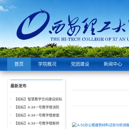
首页
学院概况
党团建设
新闻中心
最新发布
【招标】智慧教学空间建设招标
公告
【招标】A-34一号教学楼消防
给水、电气、通风系统与防火门
【招标】A-34一号教学楼屋面
调试工程招标公告
找坡层及保温层工程招标公告
【招标】A-34一号教学楼断桥
A-55办公楼建筑材料试验与检测报价