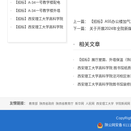
铝合金窗深化设计、制作安装招
【招标】A-34一号教学楼配电
标公告
箱、柜采购招标文件
【招标】A-34一号教学楼外墙
保温及饰面工程招标公告
【招标】西安理工大学高科学院
上一篇：
【招标】A55办公楼加
2026年新生床上用品招标公告
【招标】西安理工大学高科学院
下一篇：
关于开展2024年全院
2026年军训生活用品招标公告
相关文章
【招标】展厅屋面、外墙保温（饰
西安理工大学高科学院 图书馆纸
西安理工大学高科学院泾河校区体
西安理工大学高科学院图书馆装修
友情链接：
教育部
陕西省政府
陕西省教育厅
新华网
人民网
西安理工大学
学院新闻网
CopyR
陕公网安备 61110