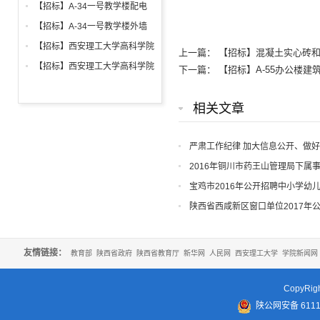
铝合金窗深化设计、制作安装招
【招标】A-34一号教学楼配电
标公告
箱、柜采购招标文件
【招标】A-34一号教学楼外墙
保温及饰面工程招标公告
【招标】西安理工大学高科学院
上一篇：
【招标】混凝土实心砖
2026年新生床上用品招标公告
【招标】西安理工大学高科学院
下一篇：
【招标】A-55办公楼
2026年军训生活用品招标公告
相关文章
严肃工作纪律 加大信息公开、做好
2016年铜川市药王山管理局下属
宝鸡市2016年公开招聘中小学幼
陕西省西咸新区窗口单位2017年
友情链接：
教育部
陕西省政府
陕西省教育厅
新华网
人民网
西安理工大学
学院新闻网
CopyR
陕公网安备 61110