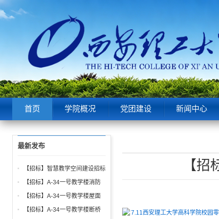
首页
学院概况
党团建设
新闻中心
最新发布
【招
【招标】智慧教学空间建设招标
公告
【招标】A-34一号教学楼消防
给水、电气、通风系统与防火门
【招标】A-34一号教学楼屋面
调试工程招标公告
找坡层及保温层工程招标公告
【招标】A-34一号教学楼断桥
7.11西安理工大学高科学院校园