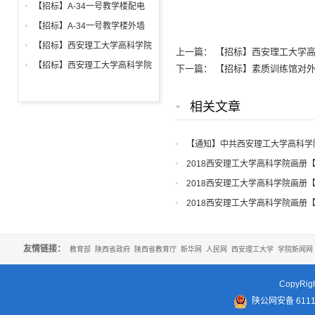
铝合金窗深化设计、制作安装招
【招标】A-34一号教学楼配电
标公告
箱、柜采购招标文件
【招标】A-34一号教学楼外墙
保温及饰面工程招标公告
【招标】西安理工大学高科学院
上一篇：
【招标】西安理工大学
2026年新生床上用品招标公告
【招标】西安理工大学高科学院
下一篇：
【招标】素质训练馆对
2026年军训生活用品招标公告
相关文章
【通知】中共西安理工大学高科学
知
2018西安理工大学高科学院画册
2018西安理工大学高科学院画册
2018西安理工大学高科学院画册
友情链接：
教育部
陕西省政府
陕西省教育厅
新华网
人民网
西安理工大学
学院新闻网
CopyR
陕公网安备 61110