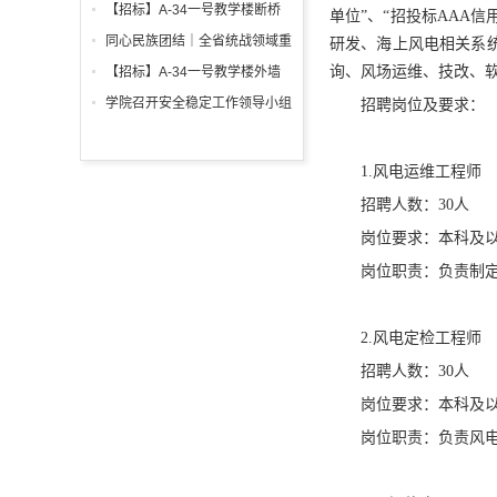
调试工程招标公告
箱、柜采购招标文件
【招标】A-34一号教学楼断桥
单位”、“招投标AAA信
铝合金窗深化设计、制作安装招
同心民族团结｜全省统战领域重
研发、海上风电相关系
标公告
点工作推进会召开
询、风场运维、技改、软
【招标】A-34一号教学楼外墙
保温及饰面工程招标公告
学院召开安全稳定工作领导小组
招聘岗位及要求：
会议 全面部署暑期及秋季开学
校园安全工作
1.风电运维工程师
招聘人数：30人
岗位要求：本科及以
岗位职责：负责制
2.风电定检工程师
招聘人数：30人
岗位要求：本科及以
岗位职责：负责风