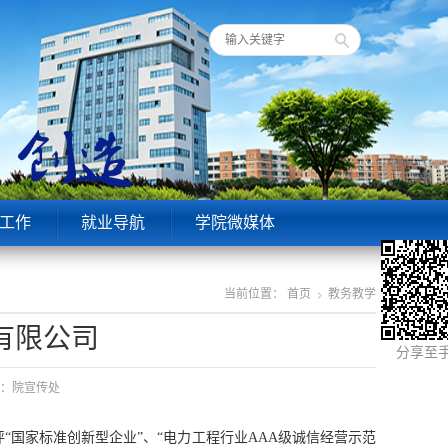
工作
就业导航
学院微媒体
当前位置：
首页
教务教学
有限公司
分享至
来源：院宣传处
国家标准创新型企业”、“电力工程行业AAA级诚信经营示范