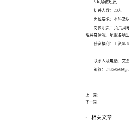
3.风场值班员
招聘人数：20人
岗位要求：本科及以
岗位职责：负责风
理异常情况；填报各项
薪资福利：‌工资6k
联系人及电话：艾金龙 1
邮箱：243696989@q
上一篇：
下一篇：
相关文章