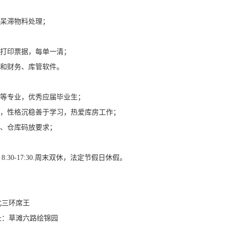
、呆滞物料处理；
，打印票据，每单一清；
件和财务、库管软件。
化等专业，优秀应届毕业生；
晰，性格沉稳善于学习，热爱库房工作；
料、仓库码放要求；
:30-17:30.周末双休，法定节假日休假。
北三环席王
址：草滩六路绘锦园