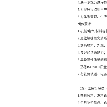
4.进一步规范过程
5.为提升接点组生
6.为体系管理、供
岗位要求：
1.机械/电气/材料
2.思维敏捷概念清
3.熟悉材料、外观
4.良好的沟通能力；
5.具备隐性质量问
6.熟悉ISO 90
7.有铁路轨道、电
（五）库房管理员（3K
1.来料收料、发料
2.每月物资盘点、