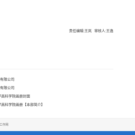
责任编辑:王岚 审核人:王逸
有限公司
有限公司
大学高科学院画册封面
大学高科学院画册【本部简介】
工作网