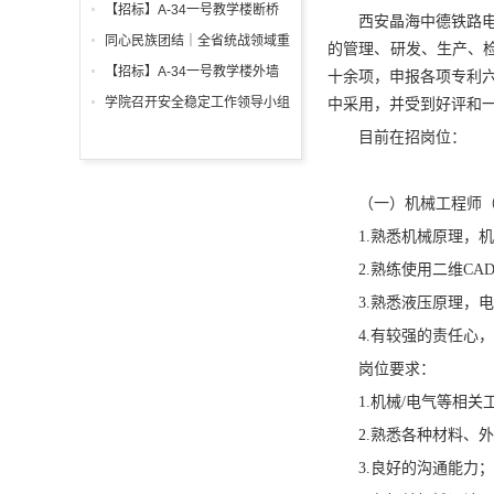
调试工程招标公告
箱、柜采购招标文件
【招标】A-34一号教学楼断桥
西安晶海中德铁路电
铝合金窗深化设计、制作安装招
同心民族团结｜全省统战领域重
的管理、研发、生产、检
标公告
点工作推进会召开
【招标】A-34一号教学楼外墙
十余项，申报各项专利六
保温及饰面工程招标公告
学院召开安全稳定工作领导小组
中采用，并受到好评和
会议 全面部署暑期及秋季开学
目前在招岗位：
校园安全工作
（一）机械工程师（4
1.熟悉机械原理，
2.熟练使用二维CAD
3.熟悉液压原理，
4.有较强的责任心
岗位要求：
1.机械/电气等相
2.熟悉各种材料、
3.良好的沟通能力；