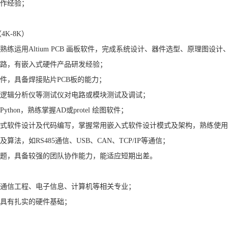
工作经验；
K-8K）
熟练运用Altium PCB 画板软件，完成系统设计、器件选型、原理图设计、PC
电路，有嵌入式硬件产品研发经验；
器件，具备焊接贴片PCB板的能力；
、逻辑分析仪等测试仪对电路或模块测试及调试；
ython，熟练掌握AD或protel 绘图软件；
入式软件设计及代码编写，掌握常用嵌入式软件设计模式及架构，熟练使
算法，如RS485通信、USB、CAN、TCP/IP等通信；
问题，具备较强的团队协作能力，能适应短期出差。
，通信工程、电子信息、计算机等相关专业；
，具有扎实的硬件基础；