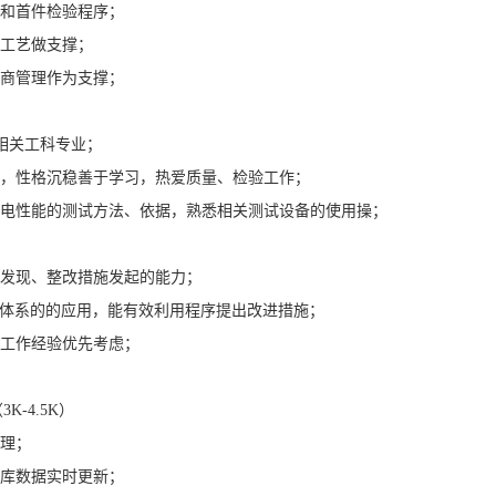
检和首件检验程序；
产工艺做支撑；
应商管理作为支撑；
等相关工科专业；
晰，性格沉稳善于学习，热爱质量、检验工作；
、电性能的测试方法、依据，熟悉相关测试设备的使用操；
题发现、整改措施发起的能力；
01质量体系的的应用，能有效利用程序提出改进措施；
务工作经验优先考虑；
-4.5K）
管理；
仓库数据实时更新；