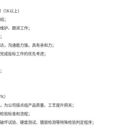
（5K以上）
介绍；
及维护、跟进工作；
差；
表达，沟通能力强，具有亲和力；
，完成投标工作的优先考虑；
业；
7K）
策，为公司接点组产品质量、工艺提升把关；
范检验标准和流程；
检破坏试验、硬度测试、镀层检测等特殊检验判定程序；