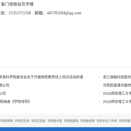
广泰门地铁站写字楼
5353715358 邮箱：445783584@qq.com
学高科学院委员会关于开展保密教育线上培训活动的通
浙江保融科技股份
限公司
河南智盛通讯器材
公司
2018西安理工
学院画册【学院领导】
2018西安理工
学院新闻网
学院招生网
学院实验室
学院图书馆
学院团委网
学院教务网
学院学生工作网
学院党建