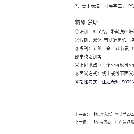
2、善于表达、引导学生，个
特别说明
①
培训：6-10周，带薪脱产培
②假期：
双休+带薪寒暑假（各1
③福利：五险一金
+ 过节费（
部学校培训等
④上班地点（十个分校均可分
⑤面试方式：线上或线下面试
⑥投递方式：
江江老师150593
上一篇：
【招聘信息】丝芙兰202
下一篇：
【招聘信息】山西晋城钢