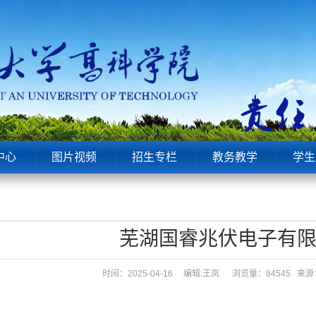
中心
图片视频
招生专栏
教务教学
学生
芜湖国睿兆伏电子有
时间：2025-04-16 编辑:王岚
浏览量：84545 