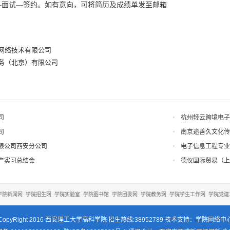
—面试—签约。如有意向，可将简历及成绩单发至邮箱
网络技术有限公司
务（北京）有限公司
司
杭州轻云跨境电子
司
南京途善久文化传
限公司西安分公司
电子信息工程专业
产实习总结会
德仪国际贸易（上
学院新闻网
学院招生网
学院实验室
学院图书馆
学院团委网
学院教务网
学院学生工作网
学院党建
CopyRight 2016 西安理工大学高科学院 招生热线:38952789 技术支持：学院网络中