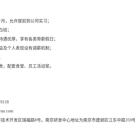
个月，允许提前到公司实习；
白班；
利待遇优厚，享有各类带薪假日；
效益及个人表现设有调薪机制；
；
宿舍，配套食堂、员工活动室。
9118
un.com
技术开发区瑞福路8号。南京研发中心地址为南京市建邺区江东中路359