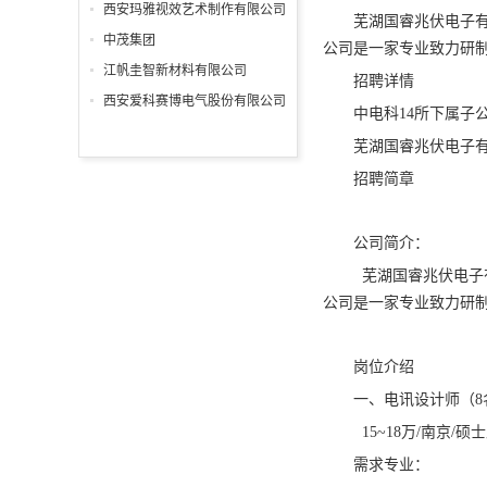
分公司
西安玛雅视效艺术制作有限公司
芜湖国睿兆伏电子有
中茂集团
公司是一家专业致力研
江帆圭智新材料有限公司
招聘详情
西安爱科赛博电气股份有限公司
中电科14所下属子
芜湖国睿兆伏电子
招聘简章
公司简介：
芜湖国睿兆伏电子有
公司是一家专业致力研制
岗位介绍
一、电讯设计师（8
15~18万/南京/硕
需求专业：