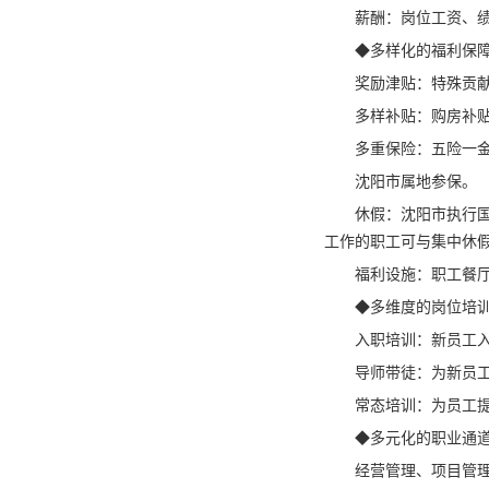
薪酬：岗位工资、
◆多样化的福利保
奖励津贴：特殊贡
多样补贴：购房补
多重保险：五险一
沈阳市属地参保。
休假：沈阳市执行
工作的职工可与集中休
福利设施：职工餐
◆多维度的岗位培
入职培训：新员工
导师带徒：为新员
常态培训：为员工
◆多元化的职业通
经营管理、项目管