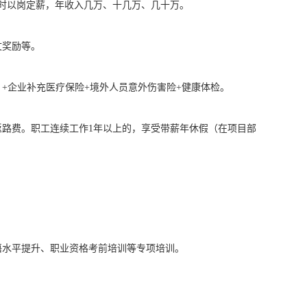
时以岗定薪，年收入几万、十几万、几十万。
文奖励等。
+企业补充医疗保险+境外人员意外伤害险+健康体检。
路费。职工连续工作1年以上的，享受带薪年休假（在项目部
语水平提升、职业资格考前培训等专项培训。