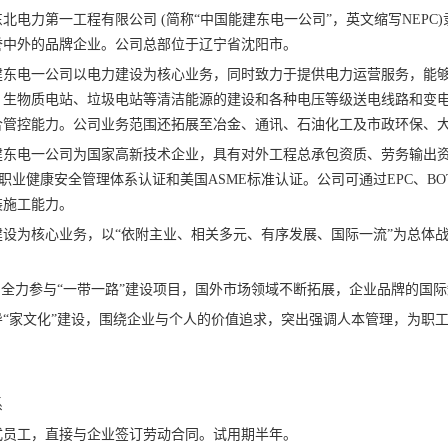
北电力第一工程有限公司 (简称“中国能建东电一公司”，英文缩写NEPC
誉中外的品牌企业。公司总部位于辽宁省沈阳市。
建东电一公司以电力建设为核心业务，同时致力于提供电力运营服务，能
、生物质电站、垃圾电站等清洁能源的建设和各种电压等级送电线路和变
合管控能力。公司业务范围还拓展至冶金、通讯、石油化工及市政环保、
建东电一公司为国家高新技术企业，具有对外工程总承包资质、劳务输出
、职业健康安全管理体系认证和美国ASME标准认证。公司可通过EPC、BO
装施工能力。
设为核心业务，以“依附主业、相关多元、有序发展、国际一流”为总体
，全力参与“一带一路”建设项目，国外市场领域不断拓展，企业品牌的国
“家文化”建设，围绕企业与个人的价值追求，突出强调人本管理，为职工
系
式员工，直接与企业签订劳动合同。试用期半年。