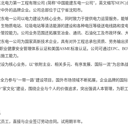
北电力第一工程有限公司 (简称“中国能建东电一公司”，英文缩写NEPC
誉中外的品牌企业。公司总部位于辽宁省沈阳市。
建东电一公司以电力建设为核心业务，同时致力于提供电力运营服务，能
、生物质电站、垃圾电站等清洁能源的建设和各种电压等级送电线路和变
合管控能力。公司业务范围还拓展至冶金、通讯、石油化工及市政环保、
建东电一公司为国家高新技术企业，具有对外工程总承包资质、劳务输出
、职业健康安全管理体系认证和美国ASME标准认证。公司可通过EPC、BO
装施工能力。
设为核心业务，以“依附主业、相关多元、有序发展、国际一流”为总体
，全力参与“一带一路”建设项目，国外市场领域不断拓展，企业品牌的国
“家文化”建设，围绕企业与个人的价值追求，突出强调人本管理，为职工
系
式员工，直接与企业签订劳动合同。试用期半年。