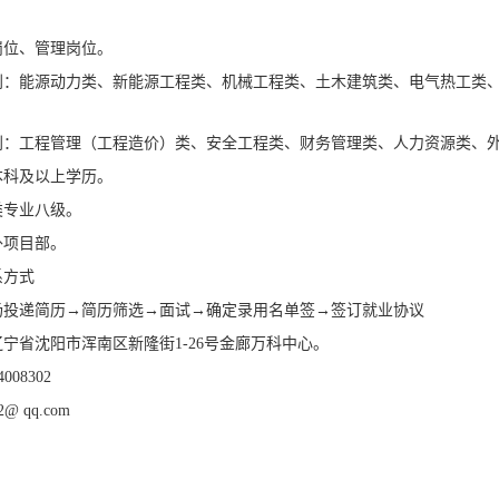
岗位、管理岗位。
别：能源动力类、新能源工程类、机械工程类、土木建筑类、电气热工类
别：工程管理（工程造价）类、安全工程类、财务管理类、人力资源类、
本科及以上学历。
类专业八级。
外项目部。
系方式
场投递简历→简历筛选→面试→确定录用名单签→签订就业协议
宁省沈阳市浑南区新隆街1-26号金廊万科中心。
008302
@ qq.com