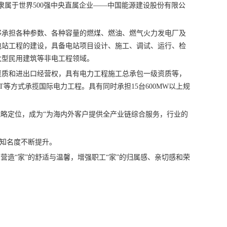
)隶属于世界500强中央直属企业——中国能源建设股份有限公
够承担各种参数、各种容量的燃煤、燃油、燃气火力发电厂及
电站工程的建设，具备电站项目设计、施工、调试、运行、检
大型民用建筑等非电工程领域。
资质和进出口经营权，具有电力工程施工总承包一级资质等，
T等方式承揽国际电力工程。具有同时承担15台600MW以上规
战略定位，成为“为海内外客户提供全产业链综合服务，行业的
际知名度不断提升。
营造“家”的舒适与温馨，增强职工“家”的归属感、亲切感和荣