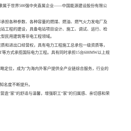
)隶属于世界500强中央直属企业——中国能源建设股份有限公
够承担各种参数、各种容量的燃煤、燃油、燃气火力发电厂及
电站工程的建设，具备电站项目设计、施工、调试、运行、检
大型民用建筑等非电工程领域。
资质和进出口经营权，具有电力工程施工总承包一级资质等，
T等方式承揽国际电力工程。具有同时承担15台600MW以上规
战略定位，成为“为海内外客户提供全产业链综合服务，行业的
际知名度不断提升。
营造“家”的舒适与温馨，增强职工“家”的归属感、亲切感和荣