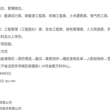
岗位、管理岗位。
别：能源动力类、新能源工程类、机械工程类、土木建筑类、电气热工类
别：工程管理（工程造价）类、安全工程类、财务管理类、人力资源类、
本科及以上学历。
外项目部。
系方式
场投递简历→简历筛选→面试→素质测评→确定录用名单→入职前体检→
宁省沈阳市浑南区新隆街1-26号金廊万科中心。
008302
@ qq.com
有限公司
控技术有限公司