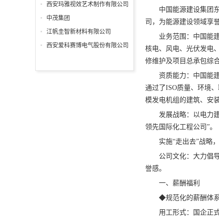
分公司
西安玛雅视效艺术制作有限公司
中国能源建设集团东
中茂集团
司，为能源建设领域享
江帆圭智新材料有限公司
业务范围：中国能
西安爱科赛博电气股份有限公司
核电、风电、光伏发电
修维护及项目总承包综
资质能力：中国能
通过了ISO质量、环境
模发电机组的建筑、安
发展战略：以电力建
领先国际化工程公司”。
实施“走出去”战略
公司文化：大力倡导
誉感。
一、薪酬福利
◆规范化的薪酬体
用工形式：国企正