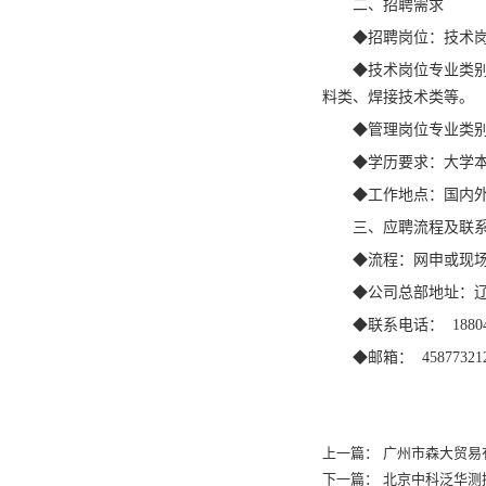
二、招聘需求
◆招聘岗位：技术
◆技术岗位专业类
料类、焊接技术类等。
◆管理岗位专业类
◆学历要求：大学
◆工作地点：国内
三、应聘流程及联
◆流程：网申或现
◆公司总部地址：辽
◆联系电话： 18804
◆邮箱： 458773212
上一篇：
广州市森大贸易
下一篇：
北京中科泛华测