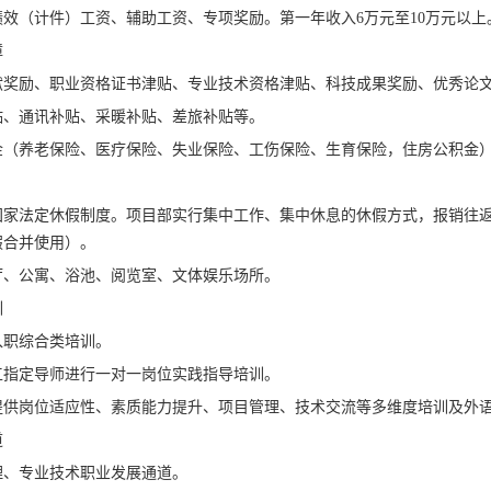
绩效（计件）工资、辅助工资、专项奖励。第一年收入6万元至10万元以
障
献奖励、职业资格证书津贴、专业技术资格津贴、科技成果奖励、优秀论
贴、通讯补贴、采暖补贴、差旅补贴等。
金（养老保险、医疗保险、失业保险、工伤保险、生育保险，住房公积金）
国家法定休假制度。项目部实行集中工作、集中休息的休假方式，报销往返
假合并使用）。
厅、公寓、浴池、阅览室、文体娱乐场所。
训
入职综合类培训。
工指定导师进行一对一岗位实践指导培训。
提供岗位适应性、素质能力提升、项目管理、技术交流等多维度培训及外
道
理、专业技术职业发展通道。