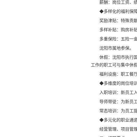
薪酬：岗位工资、
◆多样化的福利保
奖励津贴：特殊贡
多样补贴：购房补
多重保险：五险一
沈阳市属地参保。
休假：沈阳市执行
工作的职工可与集中休
福利设施：职工餐
◆多维度的岗位培
入职培训：新员工
导师带徒：为新员
常态培训：为员工
◆多元化的职业通
经营管理、项目管