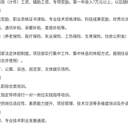
绩效（计件）工资、辅助工资、专项奖励。第一年收入7万元以上，以后随
障
献奖励、职业资格证书津贴、专业技术资格津贴、科技成果奖励、优秀论
贴、通讯补贴、采暖补贴、差旅补贴等。
金（养老保险、医疗保险、失业保险、工伤保险、生育保险，住房公积金）
国家法定休假制度。项目部实行集中工作、集中休息的休假方式，报销往返
假合并使用）。
厅、公寓、浴池、阅览室、文体娱乐场所。
训
入职综合类培训。
工指定导师进行一对一岗位实践指导培训。
提供岗位适应性、素质能力提升、项目管理、技术交流等多维度培训及外
道
理、专业技术职业发展通道。