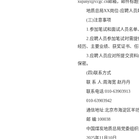
xujunyi@ccgc.cn邮箱，邮
地质总局XX岗位-应聘人员
(三)注意事项
1.参加笔试和面试人员名
2.应聘人员参加笔试时需
经历、主要业绩、获奖证书、任
3.应聘人员应对所提交资
保密。
(四)联系方式
联 系 人:周海宽 赵丹丹
联系电话:010-63903913
010-63903942
通信地址:北京市海淀区羊
邮 编:100038
中国煤炭地质总局党委组织
2025年11月10日