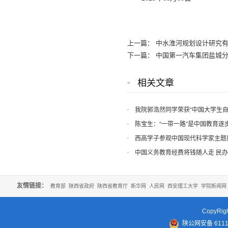
上一篇：
中水淮河规划设计研究
下一篇：
中国第一汽车集团盐城
相关文章
我院郭浩然同学荣获“中国大学生自
荣誉
陈宝生：“一带一路”是中国教育
西高学子参观中国现代科学家主题
中国义务教育经费将钱随人走 民办
友情链接：
教育部
陕西省政府
陕西省教育厅
新华网
人民网
西安理工大学
学院新闻网
CopyR
陕公网安备 61110