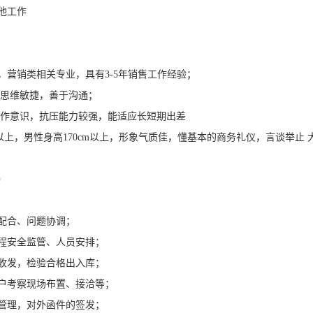
他工作
，营销类相关专业，具有3-5年销售工作经验；
，思维敏捷，善于沟通；
协作意识，抗压能力较强，能适应长短期出差
cm以上，男性身高170cm以上，形象气质佳，懂基本的商务礼仪，言谈举止
）
配合、问题协调；
程安全监管、人员安排；
收发，检验合格出入库；
户考察现场布置、接洽等；
管理，对外函件的签发；