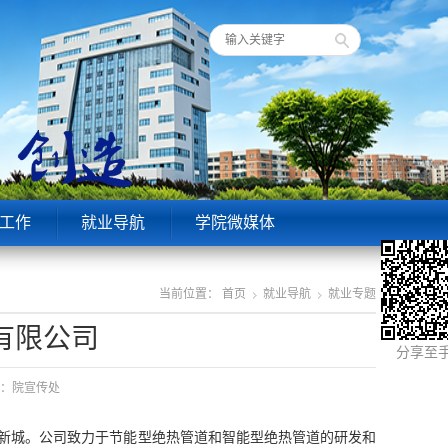
工作
就业导航
学院微媒体
当前位置：
首页
就业导航
就业专题
有限公司
分享至
来源：院宣传处
秦汉新城。公司致力于节能型绝热管道和智能型绝热管道的研发和