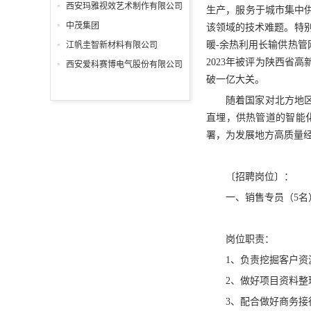
分公司
西安玛雅视效艺术制作有限公司
生产，服务于城市集中
中茂集团
该领域的技术难题。特
暖-余热利用长输供热管
江帆圭智新材料有限公司
2023年被评为陕西省
西安爱科赛博电气股份有限公司
破一亿大关。
随着国家对北方地
直埋，供热管道的智能
署，为发展地方高质量
〔招聘岗位〕：
一、销售专员（5名
岗位职责：
1、负责挖掘客户
2、做好项目资料
3、配合做好商务接