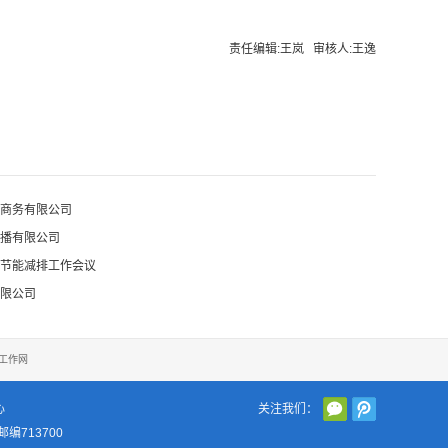
责任编辑:王岚 审核人:王逸
商务有限公司
播有限公司
节能减排工作会议
限公司
工作网
心
关注我们：
编713700