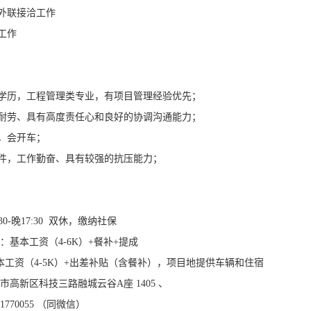
外联接洽工作
工作
上学历，工程管理类专业，有项目管理经验优先；
苦耐劳、具有高度责任心和良好的协调沟通能力；
，会开车；
软件，工作勤奋、具有较强的抗压能力；
30-晚17:30 双休，缴纳社保
：基本工资（4-6K）+餐补+提成
资（4-5K）+出差补贴（含餐补），项目地提供车辆和住宿
市高新区科技三路融城云谷A座 1405 、
1770055 （同微信）