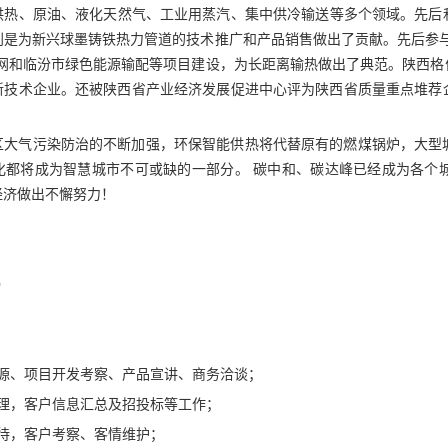
供热、原油、液化天然气、工业用蒸汽、集中供冷输送等多个领域。先后
别是为新兴球墨铸铁热力管道的技术推广和产品销售做出了贡献。先后参与
网和临汾市绿色能源输配等项目建设，为长距离输热做出了典范。陕西格伟
高新技术企业。还被陕西省产业经济发展促进中心评为陕西省质量重点堆荐
区大气污染防治的不断加强，环保智能供热将代替原有的燃煤锅炉，大型
化都将成为智慧城市不可或缺的一部分。 碳中和、碳达峰已经成为各个
经济做出不懈努力！
）
资源、项目开发考察、产品宣讲、商务洽谈；
整理，客户信息汇总及招投标等工作；
待，客户考察、客情维护；