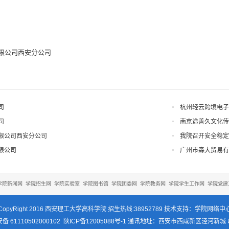
限公司西安分公司
司
杭州轻云跨境电子
司
南京途善久文化传
限公司西安分公司
我院召开安全稳定
限公司
广州市森大贸易有
学院新闻网
学院招生网
学院实验室
学院图书馆
学院团委网
学院教务网
学院学生工作网
学院党建
CopyRight 2016 西安理工大学高科学院 招生热线:38952789 技术支持：学院网络中
 61110502000102
陕ICP备12005088号-1
通讯地址：西安市西咸新区泾河新城 邮