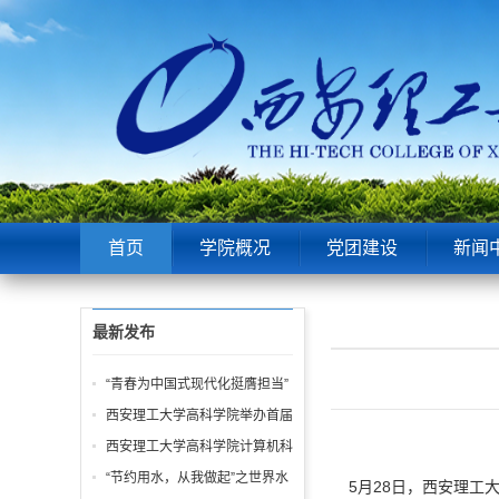
首页
学院概况
党团建设
新闻
最新发布
“青春为中国式现代化挺膺担当”
——院团委举办五四表彰大会暨
西安理工大学高科学院举办首届
青春故事分享会！
“阳光体育节 运动嘉年华” 活动
西安理工大学高科学院计算机科
学学生第一党支部 “学雷锋” 系
“节约用水，从我做起”之世界水
5月28日，西安理工大