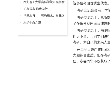
列主题活动精彩纷呈
日
西安理工大学高科学院开展学会
院多位考研优秀生代表。
感恩与爱同行征文表彰大会
护水节水 你我同行
考研交流会会前，学院
世界水日——节约用水，从我做
考研交流会上，郭妮妮
起!
水是生命之源
了在备考期间应该注意
考研交流会上，有的同
们走下台，与同学们进
考研，为自己的未来人
在当今日趋严峻的就业
力和综合素质。但在考
信，参会同学不仅获取