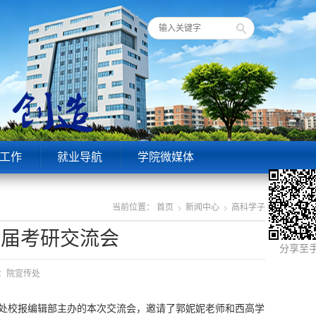
工作
就业导航
学院微媒体
当前位置：
首页
新闻中心
高科学子
三届考研交流会
分享至
来源：院宣传处
传处校报编辑部主办的本次交流会，邀请了郭妮妮老师和西高学