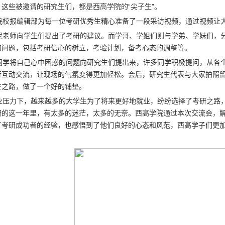
这些被邀请的研究生们，都是西高学院的“尖子生”。
校报编辑部为每一位考研优秀生精心准备了一段采访视频，通过视频让大
老师向学生们提出了考研的建议。而学哥、学姐们则与学弟、学妹们，分
的问题，包括考研信心的树立，考验计划，备考心态的调整等。
学将自己心中困惑的问题向研究生们提出来，许多同学积极提问，从各个
行互动交流，让现场的气氛变得更加轻松。会后，研究生代表与大家拍照
生之路，做了一个好的铺垫。
压力下，越来越多的大学生为了将来更好地就业，纷纷选择了考研之路，
研的这一年里，有太多的迷茫，太多的无奈。西高学院通过本次交流会，
了考研成功者的经验，也感悟到了他们良好的心态和风范，西高学子们更