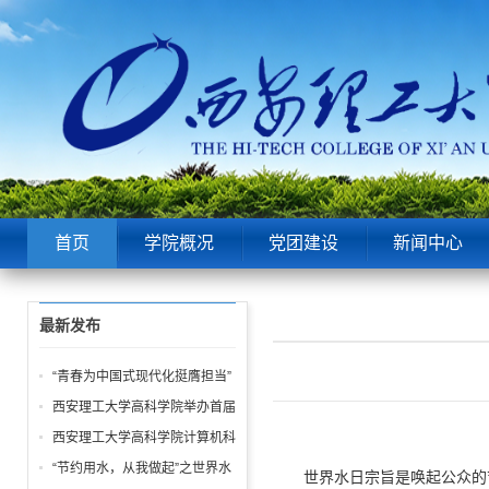
首页
学院概况
党团建设
新闻中心
最新发布
“青春为中国式现代化挺膺担当”
——院团委举办五四表彰大会暨
西安理工大学高科学院举办首届
青春故事分享会！
“阳光体育节 运动嘉年华” 活动
西安理工大学高科学院计算机科
学学生第一党支部 “学雷锋” 系
“节约用水，从我做起”之世界水
世界水日宗旨是唤起公众的