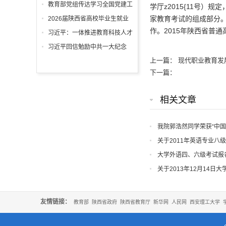
回信
教育部党组传达学习全国党建工
学厅z2015{11号
作座谈会精神，研究部署学习宣
家教育考试的组成部分
2026届陕西省高校毕业生就业
传贯彻习近平党建思想工作
作。2015年陕西省普
工作“百日冲刺”推进会召开
习近平：一体推进教育科技人才
发展
习近平回信勉励中共一大纪念
馆、南湖革命纪念馆少先队红领
上一篇：
现代职业教育发
巾讲解员：传承红色基因增长知
下一篇：
识本领 在新征程上跑好历史接
力赛 祝全国小朋友们"六一"国际
相关文章
儿童节快乐
我院郭浩然同学荣获“中国
荣誉
关于2011年英语专业八
大学外语四、六级考试报
关于2013年12月14
友情链接：
教育部
陕西省政府
陕西省教育厅
新华网
人民网
西安理工大学