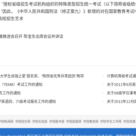
）规定，“授权省级招生考试机构组织的特殊类型招生统一考试（以下简称省
。”因此，《中华人民共和国刑法（修正案九）》新增的对在国家教育考试
通高校招生艺术
展推进会召开 陈宝生出席会议并讲话
大学生自强之星”提名奖、“陕西省优秀共青团员”两项
计算机等级考试通
级（TEM8）考试工作的通知
关于2011年6
名工作的通知
关于08级学位课
日大学英语四、六级考试报名工作的通知
关于2013年1
学院新闻网
学院招生网
学院实验室
学院图书馆
学院团委网
学院教务网
学院学生工作网
学院党建