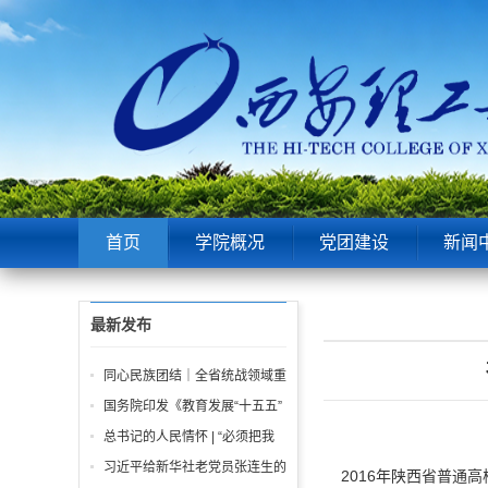
首页
学院概况
党团建设
新闻
最新发布
同心民族团结｜全省统战领域重
点工作推进会召开
国务院印发《教育发展“十五五”
规划》
总书记的人民情怀 | “必须把我
们党建设好、建设强”
习近平给新华社老党员张连生的
2016年陕西省普通高