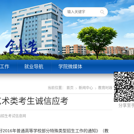
工作
就业导航
学院微媒体
当前位置：
首页
新闻中心
教育时政
艺术类考生诚信应考
分享至
陕西招生考试信息网
2016年普通高等学校部分特殊类型招生工作的通知》（教