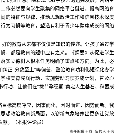
一代”的责任感。随着现代数字技术的迅猛发展，网络空
治工作必然要向学生聚集的网络平台挺进。提高网络育
空间的特征与规律，推动思想政治工作和信息技术深度
、行为习惯等教育，塑造有利于青少年健康成长的网络
好的教育从来都不仅仅是知识的传递。让孩子通过学
习惯，都是教育的题中应有之义。《纲要》从促进学生
为落实立德树人根本任务明确了重点和方向。为此，必
和纠正“分数至上”等偏差，整治教育功利化短视化办学
进学校美育浸润行动，实施劳动习惯养成计划，普及心
行动，让他们在“拔节孕穗期”奠定人生基石、积蓄成
目标高度呼应，因事而化，因时而进，因势而新。我
代思想政治教育新局面，以崭新气象培养出更多让党放
贡献。（本报评论员）
责任编辑:王岚 审核人:王逸