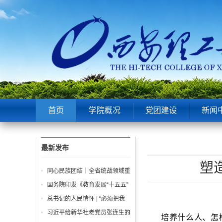
首页
学院概况
党团建设
新闻
最新发布
塑
同心民族团结｜全省统战领域重
点工作推进会召开
国务院印发《教育发展“十五五”
规划》
总书记的人民情怀 | “必须把我
们党建设好、建设强”
习近平给新华社老党员张连生的
培养什么人、怎