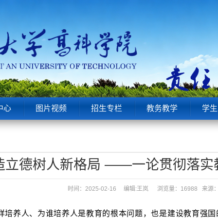
中心
图片视频
招生专栏
教务教学
学生
造立德树人新格局 ——一论贯彻落实
时间：2025-02-16 编辑:王岚
浏览量：16988 来
样培养人、为谁培养人是教育的根本问题，也是建设教育强国的核