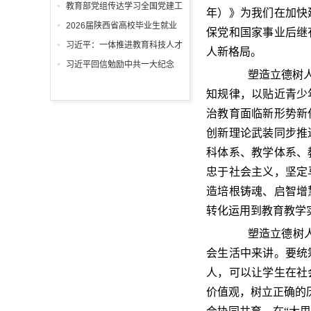
回信
教育部党组传达学习全国党建工
年）》为我们在加快
作座谈会精神，研究部署学习宣
2026届陕西省高校毕业生就业
保党和国家事业后继
传贯彻习近平党建思想工作
工作“百日冲刺”推进会召开
习近平：一体推进教育科技人才
人新格局。
发展
习近平回信勉励中共一大纪念
塑造立德树人新
馆、南湖革命纪念馆少先队红领
知规律，以贴近青少
巾讲解员：传承红色基因增长知
治教育面临新形势新
识本领 在新征程上跑好历史接
力赛 祝全国小朋友们"六一"国际
创新理论武装同步推
儿童节快乐
科体系、教学体系、
忠于社会主义，坚定
造培根铸魂、启智增
转化运用到教育教学
塑造立德树人新
会生活中来讲。要统
人，可以让学生在社
价值观，树立正确的