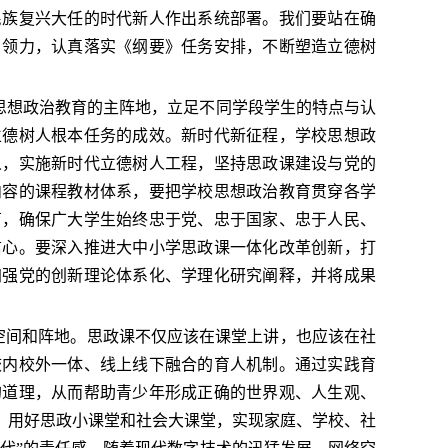
民族复兴大任的时代新人作出系统部署。我们要站在确
引领力，认真落实《纲要》任务安排，不断塑造立德树
想政治教育的主阵地，立足不同学段学生的特点与认
立德树人根本任务的成效。新时代新征程，学校思想政
人，实施新时代立德树人工程，坚持思政课建设与党的
内容的课程教材体系，要把学校思想政治教育贯穿各学
育，确保广大学生始终忠于党、忠于国家、忠于人民、
信心。要深入推进大中小学思政课一体化改革创新，打
加强党的创新理论体系化、学理化研究阐释，并将成果
空间和阵地。思政课不仅应该在课堂上讲，也应该在社
校内校外一体、线上线下融合的育人机制。通过实践育
的道理，从而帮助青少年形成正确的世界观、人生观、
，用好思政小课堂和社会大课堂，实现家庭、学校、社