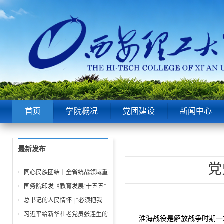
首页
学院概况
党团建设
新闻中心
最新发布
党
同心民族团结｜全省统战领域重
点工作推进会召开
国务院印发《教育发展“十五五”
规划》
总书记的人民情怀 | “必须把我
们党建设好、建设强”
习近平给新华社老党员张连生的
淮海战役是解放战争时期一