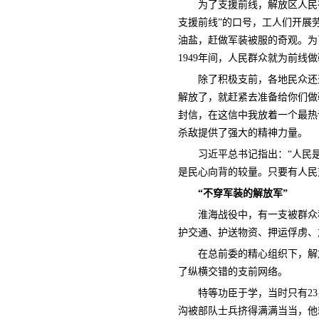
为了支援前线，解放区人民
支援前线”的口号，工人们开展
油盐，赶做军装被服的奇观。为
1949年间，人民群众就为前线
除了积极支前，各地民众还
解放了，就赶紧去准备给你们做
封信，在这信中我放着一个最热
杀敌提供了强大的精神力量。
习近平总书记指出：“人民
是民心向背的较量。只要有人民
“不穿军装的解放军”
淮海战役中，有一支被群众
护交通、护送物资、押运俘虏、
在总前委的精心组织下，解
了纵横交错的支前网络。
特等功臣于学，当时只有2
沟被部队士兵挤得满满当当，他