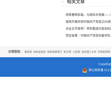
相关文章
用青春筑和谐，与高科共发展——
表大会胜利召开
我院开展庆祝中国共产党成立95周
长征五号首秀！带你看成功背后的
党史故事｜中国共产党现存最早的
友情链接：
教育部
陕西省政府
陕西省教育厅
新华网
人民网
西安理工大学
学院新闻网
CopyR
陕公网安备 61110