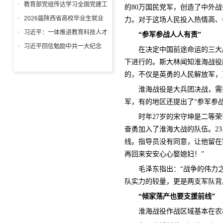
回信
教育部党组传达学习全国党建工
的80万国民党军，创造了中外
作座谈会精神，研究部署学习宣
2026届陕西省高校毕业生就业
力。对于这场人民投入热情高、
传贯彻习近平党建思想工作
工作“百日冲刺”推进会召开
习近平：一体推进教育科技人才
“参军参战人人有责”
发展
习近平回信勉励中共一大纪念
在决定中国前途命运的三大
馆、南湖革命纪念馆少先队红领
下进行的。斯大林闻知淮海战役
巾讲解员：传承红色基因增长知
的，不仅是英勇的人民解放军，
识本领 在新征程上跑好历史接
淮海战役是大兵团决战，需
力赛 祝全国小朋友们"六一"国际
军，有的地区还提出了“参军参
儿童节快乐
时年27岁的宋守坤是二等
奋勇加入了淮海大战的队伍。2
线。指导员没有同意，让他留在
再回来安安心心娶媳妇！”
毛泽东指出：“战争的伟力
队实力的较量，更是两支军队背
“倾家荡产也要支援前线”
淮海战役作战区域基本在农