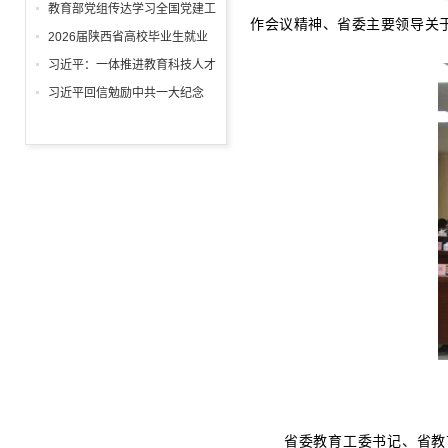
回信
教育部党组传达学习全国党建工
作会议精神、省委主要领导关
作座谈会精神，研究部署学习宣
2026届陕西省高校毕业生就业
传贯彻习近平党建思想工作
工作“百日冲刺”推进会召开
习近平：一体推进教育科技人才
发展
习近平回信勉励中共一大纪念
馆、南湖革命纪念馆少先队红领
巾讲解员：传承红色基因增长知
识本领 在新征程上跑好历史接
力赛 祝全国小朋友们"六一"国际
儿童节快乐
省委教育工委书记、省教