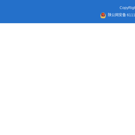
CopyR
陕公网安备 61110