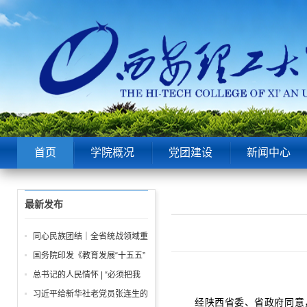
首页
学院概况
党团建设
新闻中心
最新发布
同心民族团结｜全省统战领域重
点工作推进会召开
国务院印发《教育发展“十五五”
规划》
总书记的人民情怀 | “必须把我
们党建设好、建设强”
习近平给新华社老党员张连生的
经陕西省委、省政府同意