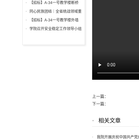
调试工程招标公告
箱、柜采购招标文件
【招标】A-34一号教学楼断桥
铝合金窗深化设计、制作安装招
同心民族团结｜全省统战领域重
标公告
点工作推进会召开
【招标】A-34一号教学楼外墙
保温及饰面工程招标公告
学院召开安全稳定工作领导小组
会议 全面部署暑期及秋季开学
校园安全工作
上一篇：
下一篇：
相关文章
我院开展庆祝中国共产党