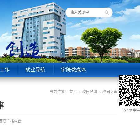
工作
就业导航
学院微媒体
当前位置：
首页
校园导航
校园之声
事
分享至
源：西高广播电台