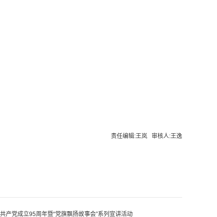
责任编辑:王岚 审核人:王逸
共产党成立95周年暨“党旗飘扬故事会”系列宣讲活动