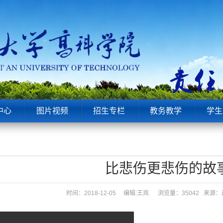
中心
图片视频
招生专栏
教务教学
学生
比悲伤更悲伤的故
时间：2018-12-05 编辑:王岚
浏览量：35042 来