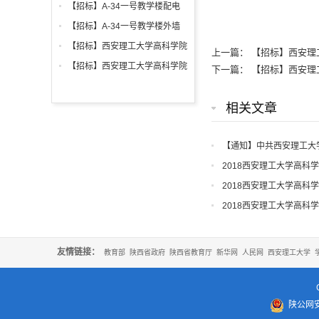
铝合金窗深化设计、制作安装招
【招标】A-34一号教学楼配电
标公告
箱、柜采购招标文件
【招标】A-34一号教学楼外墙
保温及饰面工程招标公告
【招标】西安理工大学高科学院
上一篇：
【招标】西安理
2026年新生床上用品招标公告
【招标】西安理工大学高科学院
下一篇：
【招标】西安理
2026年军训生活用品招标公告
相关文章
【通知】中共西安理工大
知
2018西安理工大学高科
2018西安理工大学高科
2018西安理工大学高科
友情链接：
教育部
陕西省政府
陕西省教育厅
新华网
人民网
西安理工大学
陕公网安备