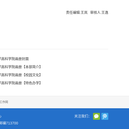
责任编辑:王岚 审核人:王逸
大学高科学院画册封面
大学高科学院画册【本部简介】
大学高科学院画册【校园文化】
大学高科学院画册【特色办学】
工作网
心
关注我们：
编713700