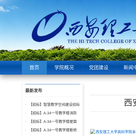
首页
学院概况
党团建设
新闻
最新发布
西
【招标】智慧教学空间建设招标
公告
【招标】A-34一号教学楼消防
给水、电气、通风系统与防火门
【招标】A-34一号教学楼屋面
调试工程招标公告
找坡层及保温层工程招标公告
【招标】A-34一号教学楼断桥
西安理工大学高科学院本科