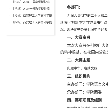
铝合金窗深化设计、制作安装招
【招标】A-34一号教学楼配电
标公告
各部门：
箱、柜采购招标文件
【招标】A-34一号教学楼外墙
保温及饰面工程招标公告
为深入贯彻党的二十大和二
【招标】西安理工大学高科学院
2026年新生床上用品招标公告
【招标】西安理工大学高科学院
续深化“典耀中华”主题读书行
2026年军训生活用品招标公告
况，现决定举办第七届中华经典
一、大赛宗旨
本次大赛旨在引领广大
的精神根基，在校园内营造
二、大赛主题
典耀中华，赓续文脉
三、组织机构
主办部门：学院语言文
承办部门：学院团委
四、赛项项目及组别