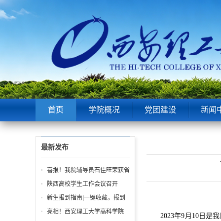
首页
学院概况
党团建设
新闻
最新发布
喜报！我院辅导员石佳旺荣获省
级“优秀风采”奖！
陕西高校学生工作会议召开‌
新生报到指南|一键收藏，报到
日不迷路
亮相！西安理工大学高科学院
2023年9月10