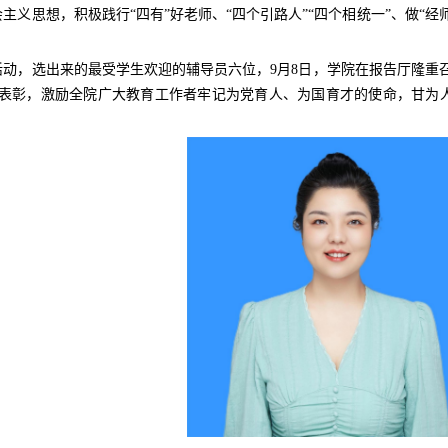
主义思想，积极践行“四有”好老师、“四个引路人”“四个相统一”、做“经师
动，选出来的最受学生欢迎的辅导员六位，9月8日，学院在报告厅隆重召开20
行表彰，激励全院广大教育工作者牢记为党育人、为国育才的使命，甘为