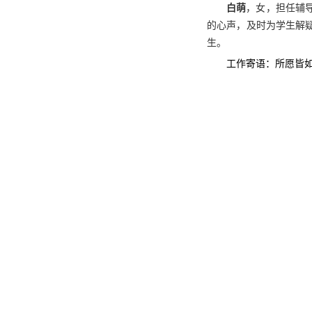
白萌
，女，担任辅
的心声，及时为学生解
生。
工作寄语：所愿皆