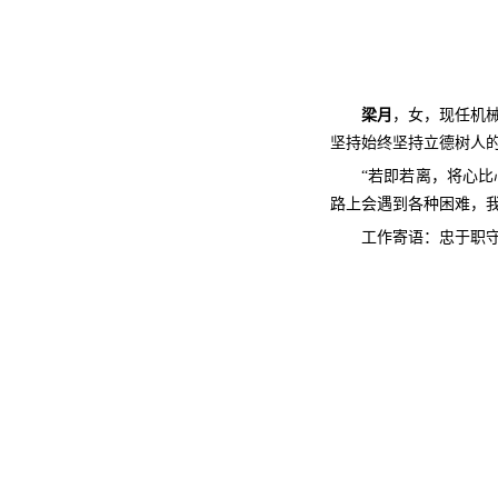
梁月
，女，现任机
坚持始终坚持立德树人的
“若即若离，将心
路上会遇到各种困难，
工作寄语：忠于职