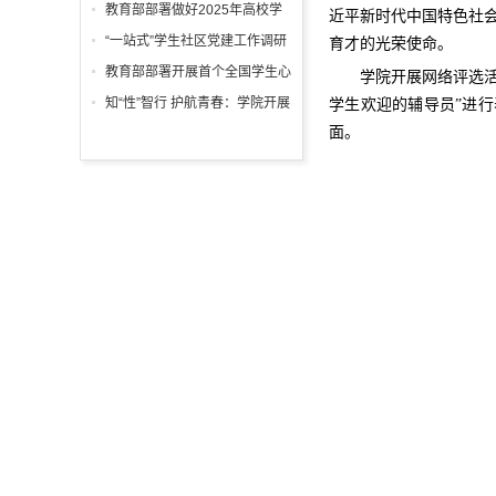
2025级新生辅导员已上线
教育部部署做好2025年高校学
近平新时代中国特色社会
生征兵宣传工作
“一站式”学生社区党建工作调研
育才的光荣使命。
教育部部署开展首个全国学生心
学院开展网络评选活
理健康宣传教育月活动
知“性”智行 护航青春：学院开展
学生欢迎的辅导员”进
大学生性知识讲座增强大学生的
面。
性心理健康意识