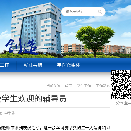
工作
就业导航
学院微媒体
当前位置：
首页
学生工作
工作动态
受学生欢迎的辅导员
分享至
来源：学生处
过开展教师节系列庆祝活动，进一步学习贯彻党的二十大精神和习