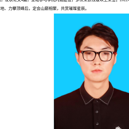
地、力攀顶峰后，定会山巅相聚，共赏璀璨星辰。