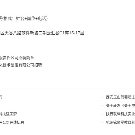
称格式：姓名+岗位+电话）
区天谷八路软件新城二期云汇谷C1座15-17层
限责任公司招聘简章
化技术装备有限公司招聘
司
西安玉山葡萄酒庄
关于转发《关于申
科技强国梦
陕西联纵科技实业
任公司在线招聘
杭州铭师堂教育科