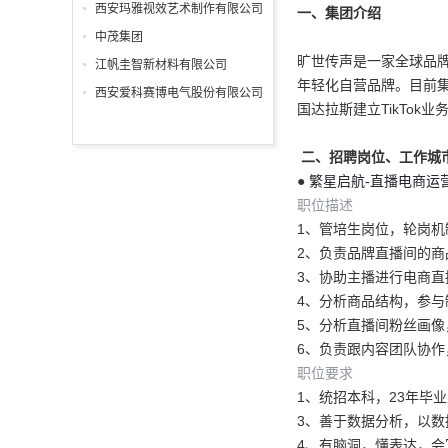
分公司
西安玛雅视效艺术制作有限公司
一、集团介绍
中茂集团
旷世传声是一家全球品牌数
江帆圭智新材料有限公司
年轻化自营品牌。目前
西安爱科赛博电气股份有限公司
国达拉斯建立TikTo
二、招聘岗位、工作城
●
繁星启航-直播电商运
职位描述
1、管培生岗位，轮岗机
2、负责品牌直播间的
3、协助主播进行电商
4、分析商品结构，参
5、分析直播间粉丝画
6、负责跟内容团队协作
职位要求
1、统招本科，23年毕
3、善于数据分析，以
4、有脑洞，懂表达，