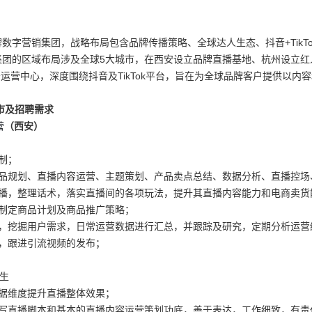
字营销集团，战略布局包含品牌传播策略、全球达人生态、抖音+TikTok电商
集团的区域布局涉及全球5大城市，在西安设立品牌直播基地、杭州设立红
k业务运营中心，深度围绕抖音及TikTok平台，旨在为全球品牌客户提供以
市及招聘需求
营
（西安）
制；
商品规划、直播内容运营、主题策划、产品卖点总结、数据分析、直播控场
直播，整理话术，落实直播间的各项玩法，提升其直播内容能力和电商卖货
与制定商品计划及商品推广策略；
像，挖掘用户需求，日常运营数据进行汇总，并跟踪及研究，定期分析运营
，跟进引流视频的发布；
业生
数据维度提升直播整体效果；
会写直播脚本和基本的直播内容运营策划功底，善于表达，工作细致，有责