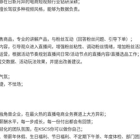
能够在日新月异的电商短视频行业钻研深耕；
，擅长驾驭多种视频风格，能够为数据负责。
销售商品，专业的讲解产品，与粉丝互动（回答粉丝问题、引导下单）；
本内容，引导观众进入直播间，增强粉丝粘性、调动粉丝情绪，增加粉丝活
运营，根据活动节奏规划直播间日常/活动节点的直播内容/直播选品工作
播成交数据、活动玩法效果，并提出改善建议。
气氛；
捷，不怯场；
网独角兽企业，在最火热的直播电商业务赛道上大方异彩；
的薪酬水平，每一步成长，每一份付出都会有回馈；
轻化的团队氛围，在KSCS你可以做你自己；
金、带薪年休假、生日福利、节日福利、不定期下午茶、年度体检、部门团