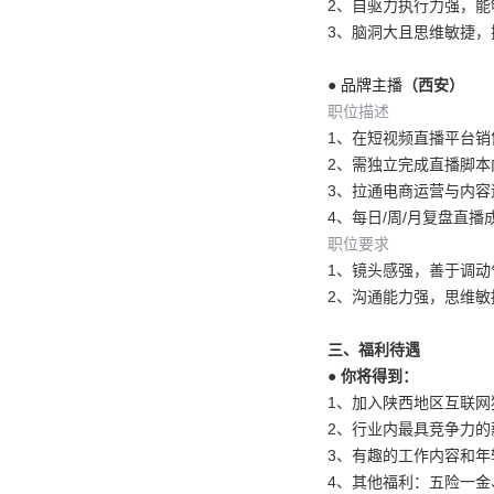
2、自驱力执行力强，
3、脑洞大且思维敏捷
●
品牌主播
（西安）
职位描述
1、在短视频直播平台
2、需独立完成直播脚
3、拉通电商运营与内容
4、每日/周/月复盘直
职位要求
1、镜头感强，善于调动
2、沟通能力强，思维敏
三、福利待遇
● 你将得到：
1、加入陕西地区互联
2、行业内最具竞争力
3、有趣的工作内容和年
4、其他福利：五险一