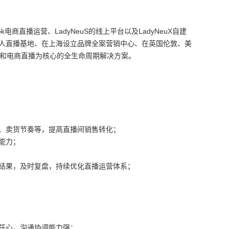
直播运营、LadyNeuS的线上平台以及LadyNeuX自建
人直播基地、在上海设立品牌全案营销中心、在英国伦敦、美
内容和电商直播为核心的全生命周期解决方案。
、卖货节奏等，提高直播间销售转化；
能力；
结果，及时复盘，持续优化直播运营体系；
任心，沟通协调能力强；