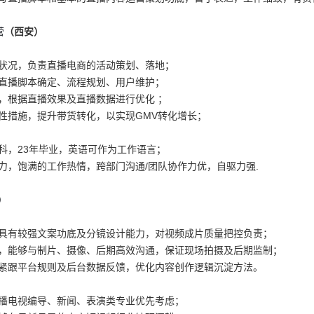
营
（西安）
展状况，负责直播电商的活动策划、落地；
、直播脚本确定、流程规划、用户维护；
，根据直播效果及直播数据进行优化 ；
性措施，提升带货转化，以实现GMV转化增长；
科，23年毕业，英语可作为工作语言；
力，饱满的工作热情，跨部门沟通/团队协作力优，自驱力强.
）
，具有较强文案功底及分镜设计能力，对视频成片质量把控负责；
程，能够与制片、摄像、后期高效沟通，保证现场拍摄及后期监制；
，紧跟平台规则及后台数据反馈，优化内容创作逻辑沉淀方法。
广播电视编导、新闻、表演类专业优先考虑；