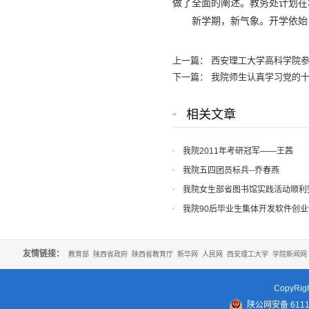
做了全面的阐述。教务处计划在
新学期，新气象。开学依始
上一篇：
西安理工大学高科学院参
下一篇：
我院师生认真学习党的
相关文章
我院2011年考研冠军——王茜
我院五四团员标兵--乔春燕
我院女生部省图书馆实践活动顺利
我院90后毕业生集体开发软件创
友情链接：
教育部
陕西省政府
陕西省教育厅
新华网
人民网
西安理工大学
学院新闻网
CopyR
陕公网安备 61110