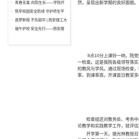
举行
一”前夕走访慰问困难学生党员
然，呈现出新学期的良好面貌。
青春无毒·向阳生长——学院开
活动
展“6・26”国际禁毒日沉浸式主
筑牢校园安全防线 守护师生平
题宣教活动
安校园 ——西安理工大学高科
逐梦新程 不负韶华 | 西安理工大
学院开展消防安全专项检查
学高科学院2026届毕业典礼暨
端午护校 安全先行——西安理
学位授予仪式隆重举行
工大学高科学院开展安保人员专
项培训
8点10分上课铃一响，院
一检查。这是我院各级领导落实
的教风与学风。通过现场检查，
率、到课率高，开课首日教室多
检查组还对教务处、考务中
论教学和实践教学工作，就评估
开学第一天，骆光林教授召