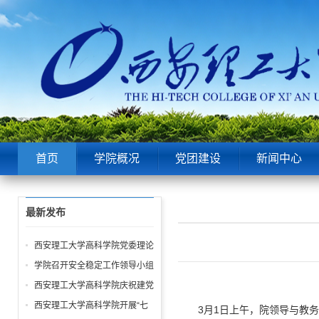
首页
学院概况
党团建设
新闻中心
最新发布
西安理工大学高科学院党委理论
中心组第6次学习聚焦“潜绩”与
学院召开安全稳定工作领导小组
“显绩”
会议 全面部署暑期及秋季开学
西安理工大学高科学院庆祝建党
校园安全工作
105周年暨“七一”表彰大会圆满
西安理工大学高科学院开展“七
3月1日上午，院领导与教