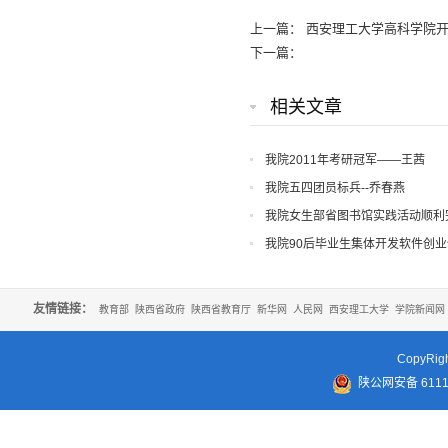
上一篇：
西安理工大学高科学院
下一篇：
相关文章
我院2011年考研冠军——王茜
我院五四团员标兵--乔春燕
我院女生部省图书馆实践活动顺利
我院90后毕业生集体开发软件创
友情链接：
教育部
陕西省政府
陕西省教育厅
新华网
人民网
西安理工大学
学院新闻网
CopyR
陕公网安备 61110