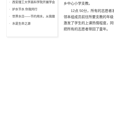
列主题活动精彩纷呈
日
西安理工大学高科学院开展学会
乡中心小学支教。
感恩与爱同行征文表彰大会
护水节水 你我同行
12点 50分，所有的志
世界水日——节约用水，从我做
领本组成员前往所要支教的年级
起!
激发了学生的上课热情程度，同
水是生命之源
把所有的志愿者带回了童年。