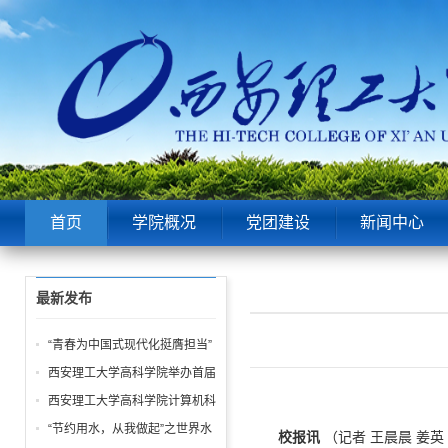
首页
学院概况
党团建设
新闻中心
最新发布
“青春为中国式现代化挺膺担当”
——院团委举办五四表彰大会暨
西安理工大学高科学院举办首届
青春故事分享会！
“阳光体育节 运动嘉年华” 活动
西安理工大学高科学院计算机科
学学生第一党支部 “学雷锋” 系
“节约用水，从我做起”之世界水
校报讯
（记者 王晨晨 姜