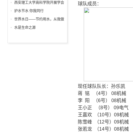
列主题活动精彩纷呈
日
西安理工大学高科学院开展学会
球队成员：
感恩与爱同行征文表彰大会
护水节水 你我同行
世界水日——节约用水，从我做
起!
水是生命之源
现任球队队长：孙乐凯
蒋 铭 （4号） 08机械
李 阳 （6号） 08机械
王小正 （8号） 09电气
王嘉欢 （10号）09机械
陈雪峰 （12号）09机
张若龙 （14号）08机械