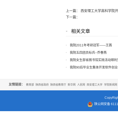
上一篇：
西安理工大学高科学院
下一篇：
相关文章
我院2011年考研冠军——王茜
我院五四团员标兵--乔春燕
我院女生部省图书馆实践活动顺利
我院90后毕业生集体开发软件创
友情链接：
教育部
陕西省政府
陕西省教育厅
新华网
人民网
西安理工大学
学院新闻网
CopyR
陕公网安备 61110