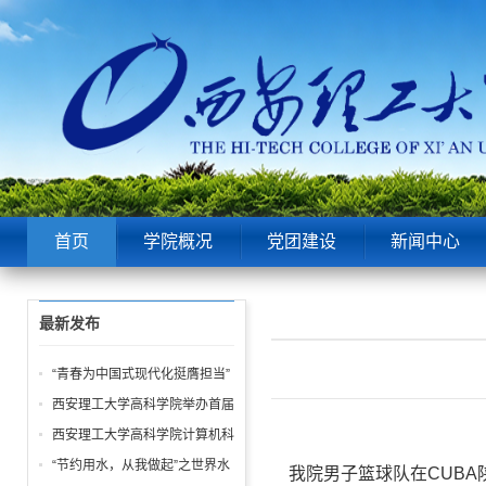
首页
学院概况
党团建设
新闻中心
最新发布
“青春为中国式现代化挺膺担当”
——院团委举办五四表彰大会暨
西安理工大学高科学院举办首届
青春故事分享会！
“阳光体育节 运动嘉年华” 活动
西安理工大学高科学院计算机科
学学生第一党支部 “学雷锋” 系
“节约用水，从我做起”之世界水
我院男子篮球队在CUB