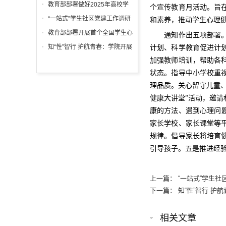
2025级新生辅导员已上线
教育部部署做好2025年高校学
个宣传教育月活动。旨
生征兵宣传工作
“一站式”学生社区党建工作调研
和素养，推动学生心理
教育部部署开展首个全国学生心
通知作出五项部署。一
理健康宣传教育月活动
知“性”智行 护航青春：学院开展
计划、科学教育促进计
大学生性知识讲座增强大学生的
加强教师培训，帮助各
性心理健康意识
状态。指导中小学校重
理品质。关心留守儿童
健康大讲堂”活动，邀
康的方法、遇到心理问
家长学校、家长课堂等
规律。倡导家长将培育
引导孩子。五是推进经
上一篇：
“一站式”学生社
下一篇：
知“性”智行 
相关文章