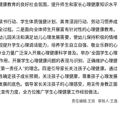
健康教育的良好社会氛围，提升师生和家长心理健康知识水平
书行动、学生体质强健计划、美育浸润行动、劳动习惯养成
全过程。二是面向全体师生开展富有针对性的心理健康教育。
幼儿园关注和满足幼儿心理发展需要，使幼儿保持积极的情绪
视提升学生心理调适能力，培养学生自立自强、敬业乐群的心
业力量广泛深入开展心理健康科学普及。举办“全国学生心理
作用，开展学生心理健康问题的表现与识别、正确维护心理健
第一责任人”的理念。四是引导家长关注孩子心理健康。通过
性确定孩子成长预期，关注孩子心理健康，尊重孩子心理发展
发展的底色。倡导家长关注孩子的心理感受，用言传身教正面
大宣传力度，全方位推广学生心理健康工作经验做法。
责任编辑:王岚 审核人:王逸