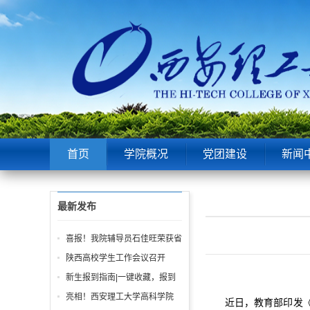
首页
学院概况
党团建设
新闻
最新发布
喜报！我院辅导员石佳旺荣获省
级“优秀风采”奖！
陕西高校学生工作会议召开‌
新生报到指南|一键收藏，报到
日不迷路
亮相！西安理工大学高科学院
近日，教育部印发《关