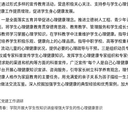
在通过形式多样的宣传教育活动，营造积极关心关注、支持参与学生心理
健康工作提质增效，促进学生身心健康发展。
是全面落实五育并举促进心理健康理念。推进立德树人工程、青少年读
划，将学生心理健康教育贯穿德育思政、教育教学、管理服务和学生成长
科教师学习掌握心理学知识，在学科教学中注重维护学生心理健康。指导
视培养学生积极乐观、健康向上的心理品质。指导中职学校、高等学校重
、流动儿童的心理健康状况，提供必要的心理疏导与干预。三是组织动员专
请权威专家科普宣传学生心理健康知识。发挥学生心理健康专家组织和专家
题求助的渠道和机构等方面的科普宣传，广泛宣传“每个人是自己心理健康
平台开展心理健康知识宣讲、咨询服务，引导家长树立科学养育观念，理
健康人格作为家庭教育的主要任务，用充满爱的亲子关系为孩子描绘一生
验做法交流互鉴。深入挖掘加强学生心理健康的典型经验和优秀案例，加
区党建工作调研
护航青春：学院开展大学生性知识讲座增强大学生的性心理健康意识